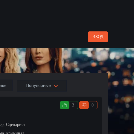
ВХОД
ыке
Популярные
3
0
ер, Сценарист
ама, криминал