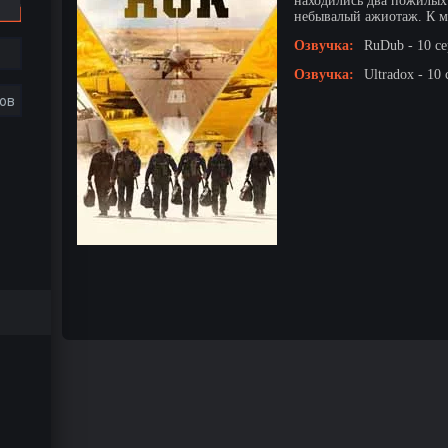
находились два пожилых
небывалый ажиотаж. К м
Озвучка:
RuDub - 10 с
Озвучка:
Ultradox - 10 
ов