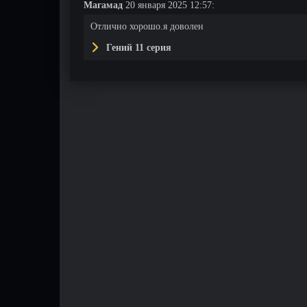
Магамад
20 января 2025 12:57:
Отлично хорошо.я доволен
Гений 11 серия