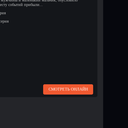
 мужчины и маленький мальчик, обусловило
есту событий прибыли...
ерия
серия
СМОТРЕТЬ ОНЛАЙН