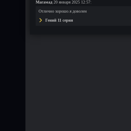
Магамад
20 января 2025 12:57:
Отлично хорошо.я доволен
Гений 11 серия