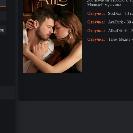
достижении взрослого во
Молодой мужчина...
Озвучка:
SesDizi - 13 с
Озвучка:
AveTurk - 30 
ов
Озвучка:
AlisaDirilis -
Озвучка:
Тайм Медиа -