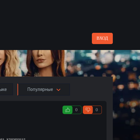
ВХОД
ыке
Популярные
0
0
ама, криминал