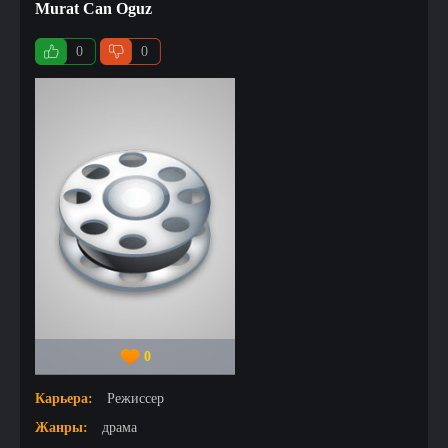
Murat Can Oguz
0
0
0
Карьера:
Режиссер
Жанры:
драма