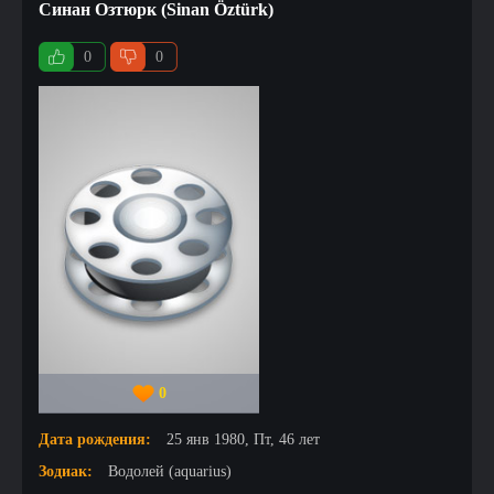
Синан Озтюрк (Sinan Öztürk)
0
0
0
Дата рождения:
25 янв 1980, Пт, 46 лет
Зодиак:
Водолей (aquarius)