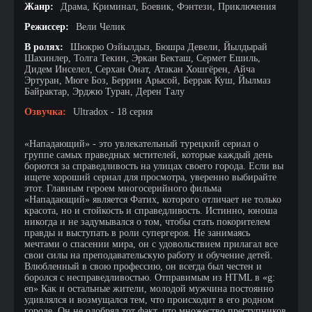
Жанр:
Драма, Криминал, Боевик, Фэнтези, Приключения
Режиссер:
Вели Челик
В ролях:
Шюкрю Озйылдыз, Бюшра Девели, Йылдырай
Шахинлер, Толга Текин, Эркан Бекташ, Сермет Ешиль,
Дидем Инселел, Серхан Онат, Атакан Хошгёрен, Айча
Эртуран, Мюге Боз, Беррин Арысой, Беррак Куш, Йылмаз
Байрактар, Эрджю Туран, Дерен Талу
Озвучка:
Ultradox - 18 серия
«Нападающий» - это увлекательный турецкий сериал о
группе самых праведных мстителей, которые каждый день
борются за справедливость на улицах своего города. Если вы
ищете хороший сериал для просмотра, уверенно выбирайте
этот. Главным героем многосерийного фильма
«Нападающий» является Фатих, которого отличает не только
красота, но и стойкость и справедливость. Истинно, юноша
никогда и не задумывался о том, чтобы стать покорителем
правды и выступать в роли супергероя. Не занимаясь
мечтами о спасении мира, он с удовольствием прилагал все
свои силы на преподавательскую работу и обучение детей.
Влюбленный в свою профессию, он всегда был честен и
боролся с несправедливостью. Отправимым из HTML в «g:
en» Как и остальные жители, молодой мужчина постоянно
удивлялся и возмущался тем, что происходит в его родном
городе. Он не одобрял тот факт, что множество преступников