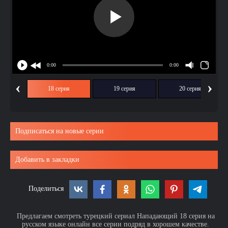
‹
›
ия
18 серия
19 серия
20 серия
Подписаться на новые серии
Добавить в закладки
Поделиться
Предлагаем смотреть турецкий сериал Нападающий 18 серия на
русском языке онлайн все серии подряд в хорошем качестве.