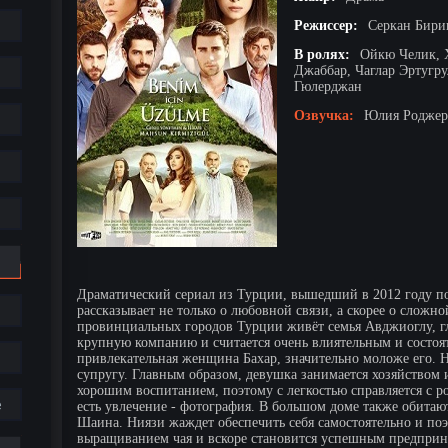
Режиссер:
Серкан Бир
В ролях:
Ойкю Челик, 
Джаббар, Чаглар Эртугру
Гюлерджан
Озвучка:
Юлия Роджерс
Драматический сериал из Турции, вышедший в 2012 году по
рассказывает не только о любовной связи, а скорее о сложн
провинциальных городов Турции живёт семья Авджиоглу, г
крупную компанию и считается очень влиятельным и состоя
привлекательная женщина Бахар, значительно моложе его. 
супругу. Главным образом, девушка занимается хозяйством
хорошим воспитанием, поэтому с легкостью справляется с ро
е
есть увлечение - фотография. В большом доме также обита
Шаина. Ниязи жаждет обеспечить себя самостоятельно и поэ
выращиванием чая и вскоре становится успешным предприни