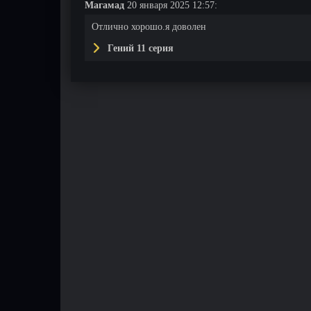
Магамад
20 января 2025 12:57:
Отлично хорошо.я доволен
Гений 11 серия