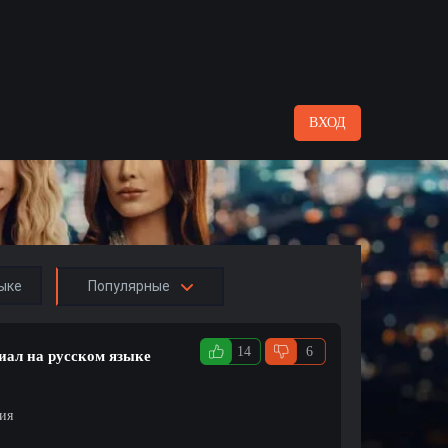
ВХОД
ыке
Популярные
14
6
риал на русском языке
ция