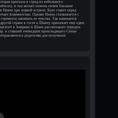
оторая приехала в город из небольшого
небогата, и она желает помочь своим близким
 Ниязи при первой встрече, Буке ставит перед
вечает взаимностью. Однако Ниязи сталкивается с
стремится завоевать ее чувства. Так начинается
 другой стране в гости к Шаину приезжает еще один
ерситет в Америке и Шаин рассчитывает передать
хар, и ставший очевидцем происходящего Синан
 отправляются к родителям для получения