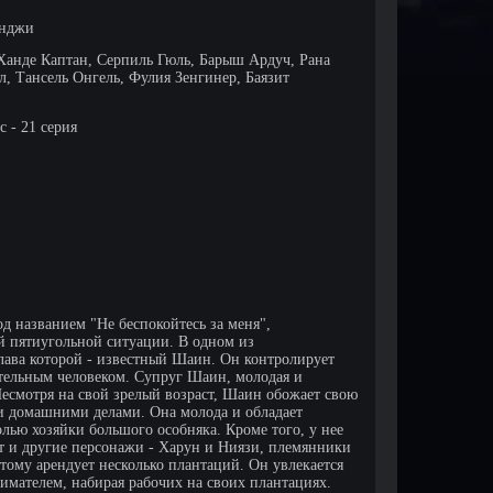
инджи
Ханде Каптан, Серпиль Гюль, Барыш Ардуч, Рана
л, Тансель Онгель, Фулия Зенгинер, Баязит
 - 21 серия
д названием "Не беспокойтесь за меня",
ой пятиугольной ситуации. В одном из
лава которой - известный Шаин. Он контролирует
тельным человеком. Супруг Шаин, молодая и
Несмотря на свой зрелый возраст, Шаин обожает свою
 и домашними делами. Она молода и обладает
лью хозяйки большого особняка. Кроме того, у нее
ют и другие персонажи - Харун и Ниязи, племянники
тому арендует несколько плантаций. Он увлекается
мателем, набирая рабочих на своих плантациях.