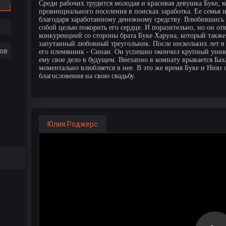
Среди рабочих трудится молодая и красивая девушка Буке, к
провинциального поселения в поисках заработка. Ее семья 
благодаря заработанному денежному средству. Влюбившись в
собой целью покорить его сердце. И поразительно, но он от
конкуренцией со стороны брата Буке Харуна, который также 
запутанный любовный треугольник. После нескольких лет в
ов
его племянник - Синан. Он успешно окончил крупный унив
ему свое дело в будущем. Внезапно в комнату врывается Ба
моментально влюбляется в нее. В это же время Буке и Нияз
благословения на свою свадьбу.
Юлия Роджерс