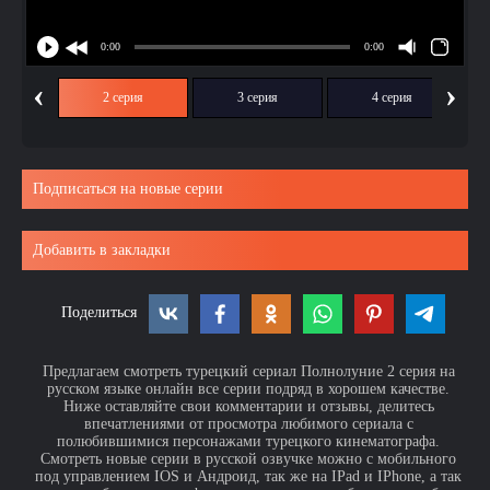
‹
›
ия
2 серия
3 серия
4 серия
Подписаться на новые серии
Добавить в закладки
Поделиться
Предлагаем смотреть турецкий сериал Полнолуние 2 серия на
русском языке онлайн все серии подряд в хорошем качестве.
Ниже оставляйте свои комментарии и отзывы, делитесь
впечатлениями от просмотра любимого сериала с
полюбившимися персонажами турецкого кинематографа.
Смотреть новые серии в русской озвучке можно с мобильного
под управлением IOS и Андроид, так же на IPad и IPhone, а так