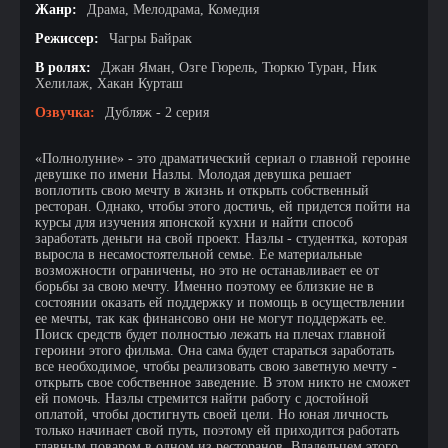
Жанр:
Драма, Мелодрама, Комедия
Режиссер:
Чагры Байрак
В ролях:
Джан Яман, Озге Гюрель, Тюркю Туран, Ник
Хелилаж, Хакан Курташ
Озвучка:
Дубляж - 2 серия
«Полнолуние» - это драматический сериал о главной героине
девушке по имени Назлы. Молодая девушка решает
воплотить свою мечту в жизнь и открыть собственный
ресторан. Однако, чтобы этого достичь, ей придется пойти на
курсы для изучения японской кухни и найти способ
заработать деньги на свой проект. Назлы - студентка, которая
выросла в несамостоятельной семье. Ее материальные
возможности ограничены, но это не останавливает ее от
борьбы за свою мечту. Именно поэтому ее близкие не в
состоянии оказать ей поддержку и помощь в осуществлении
ее мечты, так как финансово они не могут поддержать ее.
Поиск средств будет полностью лежать на плечах главной
героини этого фильма. Она сама будет стараться заработать
все необходимое, чтобы реализовать свою заветную мечту -
открыть свое собственное заведение. В этом никто не сможет
ей помочь. Назлы стремится найти работу с достойной
оплатой, чтобы достигнуть своей цели. Но юная личность
только начинает свой путь, поэтому ей приходится работать
главным поваром в одном из ресторанов. Владельцем этого