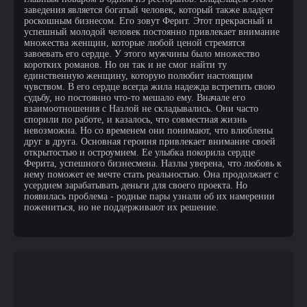
заведения является богатый человек, который также владеет
роскошным бизнесом. Его зовут Ферит. Этот прекрасный и
успешный молодой человек постоянно привлекает внимание
множества женщин, которые любой ценой стремятся
завоевать его сердце. У этого мужчины было множество
коротких романов. Но он так и не смог найти ту
единственную женщину, которую полюбит настоящим
чувством. В его сердце всегда жила надежда встретить свою
судьбу, но постоянно что-то мешало ему. Вначале его
взаимоотношения с Назлой не складывались. Они часто
спорили по работе, и казалось, что совместная жизнь
невозможна. Но со временем они понимают, что влюблены
друг в друга. Основная героиня привлекает внимание своей
открытостью и остроумием. Ее улыбка покорила сердце
Ферита, успешного бизнесмена. Назлы уверена, что любовь к
нему поможет ее мечте стать реальностью. Она продолжает с
усердием зарабатывать деньги для своего проекта. Но
появилась проблема - родные пары узнали об их намерении
пожениться, но не поддерживают их решение.