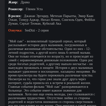
Жанр:
Драма
Режиссер:
Гёкчен Уста
В ролях:
Джанан Эргюдер, Метехан Парылты, Эмир Каан
Озкан, Тимур Аджар, Нихал Ялчин, Сонгюль Оден, Феййаз
Думан, Серхат Теоман, Кубилай Ака
Озвучка:
SesDizi - 2 серия
"Мой сын" - великолепный турецкий сериал, который
рассказывает истории двух мальчиков, погруженных в
различные жизненные обстоятельства. Один из них - 12-
летний подросток, а другой всего лишь 6-летний малыш.
Они не только отличаются по возрасту, но и происходят из
семей с неравномерным денежным положением. Один рос
среди богатых родителей, а другому выпало несчастье - он
вынужден проживать в нищете. История о двух мальчиках
вызывает удивление и восхищение, насыщена эмоциями. Во
время просмотра вы будете переживать различные чувства.
Несмотря на то, что герои уже знали друг друга через
интернет, судьба привела их к встрече в реальной жизни.
Главные события фильма "Мой сын" разворачиваются в
больнице. Это событие имеет важное значение для
мальчиков. Хотя они еще очень молоды, уже сталкиваются с
различными трудностями. Отсутствие любви со стороны
родителей и недостаток внимания со стороны сверстников -
все это уже влияет на их жизнь. Они мечтают о такой жизни,