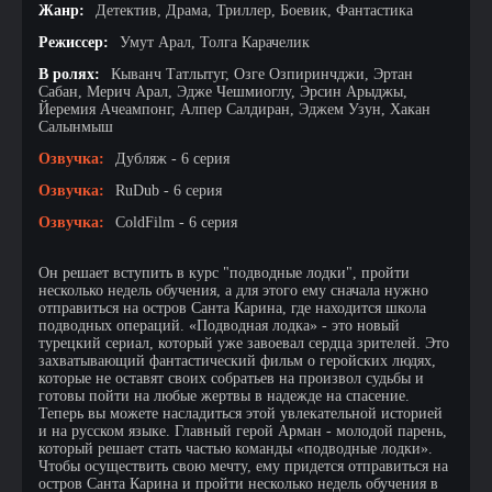
Жанр:
Детектив, Драма, Триллер, Боевик, Фантастика
Режиссер:
Умут Арал, Толга Карачелик
В ролях:
Кыванч Татлытуг, Озге Озпиринчджи, Эртан
Сабан, Мерич Арал, Эдже Чешмиоглу, Эрсин Арыджы,
Йеремия Ачеампонг, Алпер Салдиран, Эджем Узун, Хакан
Салынмыш
Озвучка:
Дубляж - 6 серия
Озвучка:
RuDub - 6 серия
Озвучка:
ColdFilm - 6 серия
Он решает вступить в курс "подводные лодки", пройти
несколько недель обучения, а для этого ему сначала нужно
отправиться на остров Санта Карина, где находится школа
подводных операций. «Подводная лодка» - это новый
турецкий сериал, который уже завоевал сердца зрителей. Это
захватывающий фантастический фильм о геройских людях,
которые не оставят своих собратьев на произвол судьбы и
готовы пойти на любые жертвы в надежде на спасение.
Теперь вы можете насладиться этой увлекательной историей
и на русском языке. Главный герой Арман - молодой парень,
который решает стать частью команды «подводные лодки».
Чтобы осуществить свою мечту, ему придется отправиться на
остров Санта Карина и пройти несколько недель обучения в