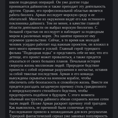
школе подводных операций. Он уже долгие годы
проникается дайвингом и также преподает эту деятельность
другим. Однако, его профессиональной областью является
работа биолога. Арман исследует морскую среду и ее
обитателей. Многие из окружения видят его как истинного
поклонника дайвинга. Тем не менее, в качестве главной
области деятельности он выбрал морскую биологию. С
большой страстью он исследует и наблюдает за подводным
миром в различных морях. Эта занятие приносит ему
огромное удовольствие. Сейчас, в то время как молодой
человек усердно работает над важным проектом, он вложил в
него много времени и усилий. Главный герой турецкого
фильма "Подводная лодка" и представить себе не мог, что его
детище, его проект может провалиться, а также придется
отказаться от своих больших планов. Печальная история
свернула жизнь миллионам людей. Природное бедствие
принесло с собой огромные разрушения и несчастье, оставив
за собой тяжелые последствия. Арман и его команда
вынуждены скрываться на военном корабле, чтобы
обеспечить себе безопасность и спокойную жизнь. Вместе им
придется разгадать загадочную причину столь грандиозного
и непредсказуемого стихийного бедствия, чтобы
предотвратить подобное в будущем. С этого момента
обычный инструктор дайвинга обязан сохранить жизни сотен
тысяч людей. Позже Арман раскроет причину этой трагедии.
Как выяснилось, ее причиной были солнечные лучи.
Расследование привело к неожиданным для всех результатам.
Турецкий фантастический сериал уже завоевал популярность