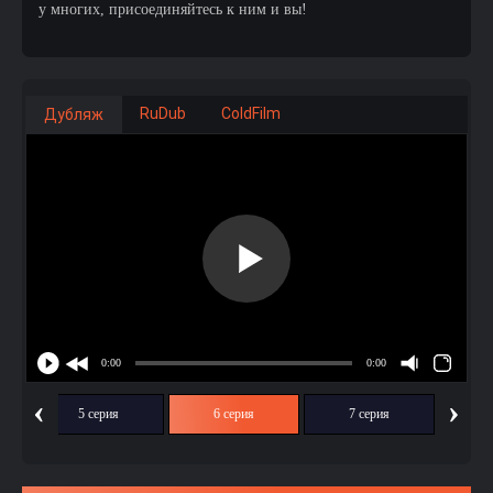
у многих, присоединяйтесь к ним и вы!
RuDub
ColdFilm
Дубляж
‹
›
5 серия
6 серия
7 серия