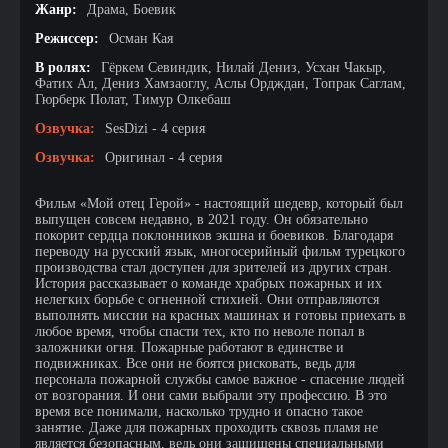
Жанр:
Драма, Боевик
Режиссер:
Осман Кая
В ролях:
Гёркем Севиндик, Нилай Дениз, Усхан Чакыр,
Фатих Ал, Дениз Хамзаоглу, Аслы Ордждан, Топрак Саглам,
Гюрберк Полат, Тимур Олкебаш
Озвучка:
SesDizi - 4 серия
Озвучка:
Оригинал - 4 серия
Фильм «Мой отец Герой» - настоящий шедевр, который был
выпущен совсем недавно, в 2021 году. Он обязательно
покорит сердца поклонников экшна и боевиков. Благодаря
переводу на русский язык, многосерийный фильм турецкого
производства стал доступен для зрителей из других стран.
История рассказывает о команде храбрых пожарных и их
нелегких борьбе с огненной стихией. Они отправляются
выполнять миссии на красных машинах и готовы приехать в
любое время, чтобы спасти тех, кто по неволе попал в
заложники огня. Пожарные работают в единстве и
подвижниках. Все они не боятся рисковать, ведь для
персонала пожарной службы самое важное - спасение людей
от возгорания. И они сами выбрали эту профессию. В это
время все понимали, насколько трудно и опасно такое
занятие. Даже для пожарных проходить сквозь пламя не
является безопасным, ведь они защищены специальными