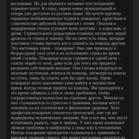
костюмами. Но для обычного человека этот испытание
страшнее всего. К слову, сериал очень увлекательный и
теперь уже доступен на русском языке. На холсте картины
отражены необыкновенные подвиги пожарных, единством и
слаженностью действий борющихся с огнем. Опасная и
неудержимая стихия угрожает всем жителям - и взрослым, и
детям. Стремительное разрастание пламени заставляет людей
дрожать от страха и паники. Но на свете есть люди, которые
неустанно готовы бросить все и спешить на помощь другим.
Это настоящие герои - пожарные! Они уже привыкли к
безрассудной силе огня и не испытывают страха во время
своей службы. Пожарные всегда стремятся к одной цели –
спасти людей из огня, даже если для этого им придется
рисковать собственной жизнью. Они готовы взбираться по
опасным лестницам, мчаться на помощь, несмотря на шансы
на успех, лишь бы спасти хотя бы одну жизнь. Герои
пожарных часто выполняют свою работу в неизвестное
время, всегда готовые прийти на помощь. Им приходится в
это время забывать о себе и своих проблемах, чтобы
сосредоточиться полностью на спасении других. Многие из
них сталкиваются со стрессом и травмами, которые могут
повлиять на их психическое и физическое здоровье. Хотя
профессия пожарных считается героической, они так же
подвержены человеческим эмоциям. Как и все мы, они могут
испытывать радость, горе и любовь. У них также возникают
личные проблемы и конфликты в семье или в отношениях.
Иногда пожарным приходится сталкиваться с травмами и
высоким уровнем стресса, что может негативно сказаться на