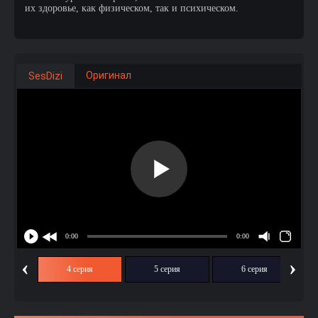
их здоровье, как физическом, так и психическом.
Оригинал
SesDizi
‹
›
ия
4 серия
5 серия
6 серия