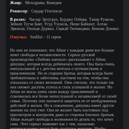
Жанр:
Мелодрама, Комедия
Режиссер:
Сердар Гёзелекли
В ролях:
Чаглар Эртугрул, Бурджу Озберк, Танер Румели,
Зейнеп Тугче Баят, Угур Узунель, Неше Байкент, Алтан
Эркекли, Гюзиде Дурмаз, Серкай Тютюнджю, Бениан Донмез
Озвучка:
SesDizi - 11 серия
Но они не понимают, что Айше с каждым днем все больше
хочет свободы и независимости. Сериал русской
производства «Любовь напоказ» рассказывает о Айше,
девушке, которая всегда добивалась своего. Она была очень
импульсивной и с детства мечтала о путешествиях и
приключениях. Но ее старшие братья, которые всегда были
требовательны и заботливы, настояли на том, чтобы она
отказалась от своих мечтаний. Они считали, что только так
она сможет достичь успеха и стать успешной в жизни. Но
Айше не могла унять свою жажду приключений и
становилась все более непослушной и независимой от своей
семьи. Поэтому они пытаются защитить ее от необдуманных
действий в жизни. Но к сожалению, девушка имеет другое
мнение на этот счет. Она не желает быть постоянно под
присмотром и контролем даже со стороны близких братьев.
Айше жаждет свободы и возможности делать то, что хочет
сама. Этот сериал знакомит нас с тем, насколько
непредсказуемы могут быть поступки женщин. Чтобы