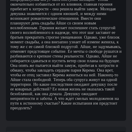
окончательно избавиться от их влияния, главная героиня
прибегает к хитрости - она решила выйти замуж. Молодая
девушка знакомится с одним юношей, и между ними
возникают романтические отношения. Вместе они
планируют день свадьбы Айше со своим новым
возлюбленным. Героиня желает поспешнее стать супругой
своего возлюбленного в надежде, что этот шаг заставит ее
братьев прекратить строгие увещевания. Однако, уже близок
момент свадьбы, а она внезапно узнает об измене жениха, к
тому же с ее самой близкой подругой. Айше, не задумываясь,
отменяет предстоящее событие. Ее мечты о свободе рушатся и
разбиваются о крепкие стены реальности. Однако, Айше не
собирается сдаваться и пустить ветер свои планы на будущее.
Она опять же пытается выйти замуж, прибегая к хитрости и
обману, чтобы завладеть сердцем парня Керема. Она врет,
чтобы ее отец заставил Керема жениться на ней. Наконец-то
Айше стала свободной. Теперь оба супруга живут на одной
территории. Но какие последствия ожидают девушку после
ее коварных действий? Ее новая жизнь не оказалась такой
безоблачной, как она думала. Девушку ожидают
неприятности и заботы. А что ждет смелых молодоженов на
пути к истинному счастью? Какие испытания им предстоит
преодолеть?