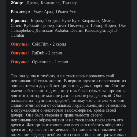
Жанр:
Драма, Криминал, Триллер
Режиссер:
Умут Арал, Гёкчен Уста
В ролях:
Биранд Тунджа, Буче Бусе Кахраман, Мелиса
Сёзен, Кубилай Тунчер, Enver Husrevoglu, Тейлор Лорен, Dias
Tussupbekov, Денизхан Акбаба, Devrim Kabacaoglu, Eylül
Tumbar
Озвучка:
ColdFilm - 2 серия
Озвучка:
RuDub - 2 серия
Озвучка:
Оригинал - 2 серия
Так она ушла в глубину и не стеснялась проявлять свой
непривычный стиль жизни. В черном одеянии переезжали из
одного отеля в другой женщина и ее дочь-подросток. Они не
имели собственного дома, но у них были серьезные причины
для этого, которые мать не разглашала перед девочкой. Она
называла их "лунным отрядом", потому что считала, что они
сильно отличаются от остальных людей. Женщина относилась
к окружающим с некоторым высокомерием, кроме своей
дочери. Она была уверена в правильности своего
непривычного образа жизни и не стеснялась показывать его
другим. Женщина пыталась изо всех сил избегать общения с
другими, однако это не мешало ей привлекать повышенное
внимание. Одежда необычного стиля и большие траты только