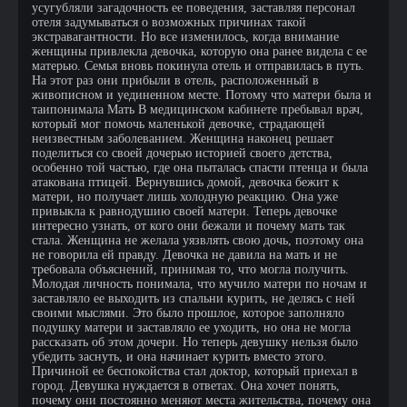
усугубляли загадочность ее поведения, заставляя персонал
отеля задумываться о возможных причинах такой
экстравагантности. Но все изменилось, когда внимание
женщины привлекла девочка, которую она ранее видела с ее
матерью. Семья вновь покинула отель и отправилась в путь.
На этот раз они прибыли в отель, расположенный в
живописном и уединенном месте. Потому что матери была и
таипонимала Мать В медицинском кабинете пребывал врач,
который мог помочь маленькой девочке, страдающей
неизвестным заболеванием. Женщина наконец решает
поделиться со своей дочерью историей своего детства,
особенно той частью, где она пыталась спасти птенца и была
атакована птицей. Вернувшись домой, девочка бежит к
матери, но получает лишь холодную реакцию. Она уже
привыкла к равнодушию своей матери. Теперь девочке
интересно узнать, от кого они бежали и почему мать так
стала. Женщина не желала уязвлять свою дочь, поэтому она
не говорила ей правду. Девочка не давила на мать и не
требовала объяснений, принимая то, что могла получить.
Молодая личность понимала, что мучило матери по ночам и
заставляло ее выходить из спальни курить, не делясь с ней
своими мыслями. Это было прошлое, которое заполняло
подушку матери и заставляло ее уходить, но она не могла
рассказать об этом дочери. Но теперь девушку нельзя было
убедить заснуть, и она начинает курить вместо этого.
Причиной ее беспокойства стал доктор, который приехал в
город. Девушка нуждается в ответах. Она хочет понять,
почему они постоянно меняют места жительства, почему она