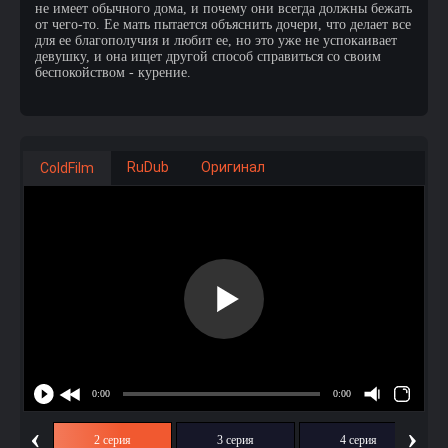
не имеет обычного дома, и почему они всегда должны бежать
от чего-то. Ее мать пытается объяснить дочери, что делает все
для ее благополучия и любит ее, но это уже не успокаивает
девушку, и она ищет другой способ справиться со своим
беспокойством - курение.
RuDub
Оригинал
ColdFilm
‹
›
ия
2 серия
3 серия
4 серия