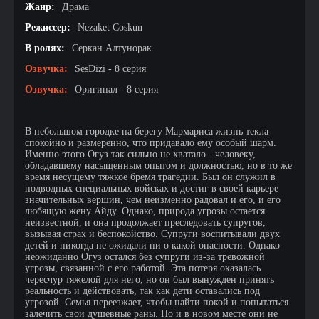
Жанр:
Драма
Режиссер:
Nezaket Coskun
В ролях:
Серкан Алтунорак
Озвучка:
SesDizi - 8 серия
Озвучка:
Оригинал - 8 серия
В небольшом городке на берегу Мармариса жизнь текла
спокойно и размеренно, что придавало ему особый шарм.
Именно этого Огуз так сильно не хватало - человеку,
обладавшему насыщенным опытом и должностью, но в то же
время несущему тяжкое бремя трагедии. Был он служил в
подводных специальных войсках и достиг в своей карьере
значительных вершин, чем неизменно радовал и его, и его
любящую жену Айду. Однако, природа угрозы остается
неизвестной, и она продолжает преследовать супругов,
вызывая страх и беспокойство. Супруги воспитывали двух
детей и никогда не ожидали ни о какой опасности. Однако
неожиданно Огуз остался без супруги из-за тревожной
угрозы, связанной с его работой. Эта потеря оказалась
чересчур тяжелой для него, но он был вынужден принять
реальность и действовать, так как дети оставались под
угрозой. Семья переезжает, чтобы найти покой и попытаться
залечить свои душевные раны. Но и в новом месте они не