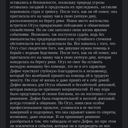
оставались в безопасности, поскольку природа угрозы
оставалась загадкой и продолжала их преследовать, заставляя
переживать страх и тревогу. После того, как он ей помог, она
пригласила его на чашку чая в свою уютную дачу,
расположенную на берегу реки. Новое место жительства
встретило Огуза прекрасными пейзажами и обманчивым
спокойствием. Но он сам заполнил свою жизнь яркими
событиями. Возможно, так поступила судьба, ведь без
вмешательства предопределения или случайного стечения
обстоятельств все не произошло бы. Все началось с того, что
Огуз стал свидетелем того, как девушке нужна помощь в
борьбе с водным бедствием. После того, как он ей помог, она
пригласила его на чашку чая в свою уютную дачу, которая
находилась на берегу реки. Огуз не смог бы оставить
молодую женщину без помощи, это не в его характере.
Дефне чувствует глубокую благодарность к незнакомцу,
который без колебаний пришёл на помощь ей в трудную
минуту. Он спас её жизнь и даже привёз её к себе домой.
Дефне являлась для Огуза обычной и беззаботной девушкой,
которая никогда не причинит неприятностей. И ему пора
было представить её своим близким, но он поспешил с этим
решением. Дефне была очаровательной и веселой девушкой,
всегда готовой к общению. Но Огуз, имея свое особое
профессиональное прошлое, усомнился в ее чистоте
намерений и подозревал, что она скрывает какие-то секреты,
возможно, даже опасные. И он принимает решение
разобраться в том, что тайкодала от него Дефне, но при этом
он вовлечется в события, которые он и предвидеть не мог.