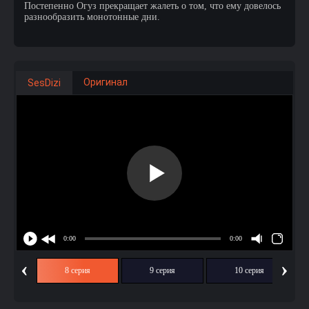
Постепенно Огуз прекращает жалеть о том, что ему довелось
разнообразить монотонные дни.
Оригинал
SesDizi
‹
›
ия
8 серия
9 серия
10 серия