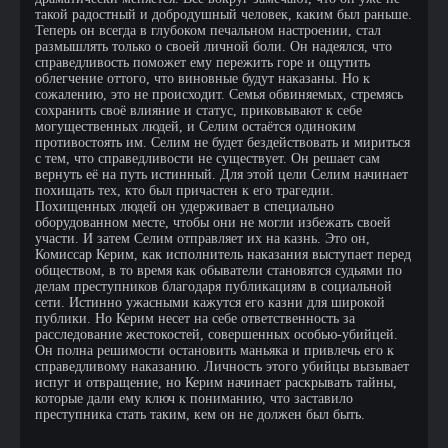
такой радостный и добродушный человек, каким был раньше.
Теперь он всегда в глубоком печальном настроении, стал
размышлять только о своей личной боли. Он надеялся, что
справедливость поможет ему пережить горе и ощутить
облегчение оттого, что виновные будут наказаны. Но к
сожалению, это не происходит. Семья обвиняемых, стремясь
сохранить своё влияние и статус, приковывают к себе
могущественных людей, и Селим остаётся одиноким
противостоять им. Селим не будет бездействовать и мириться
с тем, что справедливости не существует. Он решает сам
вернуть её на путь истинный. Для этой цели Селим начинает
похищать тех, кто был причастен к его трагедии.
Похищенных людей он удерживает в специально
оборудованном месте, чтобы они не могли избежать своей
участи. И затем Селим отправляет их на казнь. Это он,
Комиссар Керим, как исполнитель наказания выступает перед
обществом, в то время как обыватели становятся судьями по
делам преступников благодаря публикациям в социальной
сети. Истинно ужасными кажутся его казни для широкой
публики. Но Керим несет на себе ответственность за
расследование жестокостей, совершенных особью-убийцей.
Он полна решимости остановить маньяка и привлечь его к
справедливому наказанию. Личность этого убийцы вызывает
испуг и отвращение, но Керим начинает раскрывать тайны,
которые дали ему ключ к пониманию, что заставило
преступника стать таким, кем он не должен был быть.