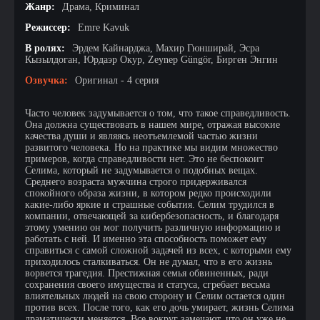
Жанр:
Драма, Криминал
Режиссер:
Emre Kavuk
В ролях:
Эрдем Кайнарджа, Махир Гюнширай, Эсра
Кызылдоган, Юрдаэр Окур, Zeynep Güngör, Бирген Энгин
Озвучка:
Оригинал - 4 серия
Часто человек задумывается о том, что такое справедливость.
Она должна существовать в нашем мире, отражая высокие
качества души и являясь неотъемлемой частью жизни
развитого человека. Но на практике мы видим множество
примеров, когда справедливости нет. Это не беспокоит
Селима, который не задумывается о подобных вещах.
Среднего возраста мужчина строго придерживался
спокойного образа жизни, в котором редко происходили
какие-либо яркие и страшные события. Селим трудился в
компании, отвечающей за кибербезопасность, и благодаря
этому умению он мог получить различную информацию и
работать с ней. И именно эта способность поможет ему
справиться с самой сложной задачей из всех, с которыми ему
приходилось сталкиваться. Он не думал, что в его жизнь
ворвется трагедия. Престижная семья обвиненных, ради
сохранения своего имущества и статуса, сгребает весьма
влиятельных людей на свою сторону и Селим остается один
против всех. После того, как его дочь умирает, жизнь Селима
драматически меняется. Все вокруг замечают, что он уже не