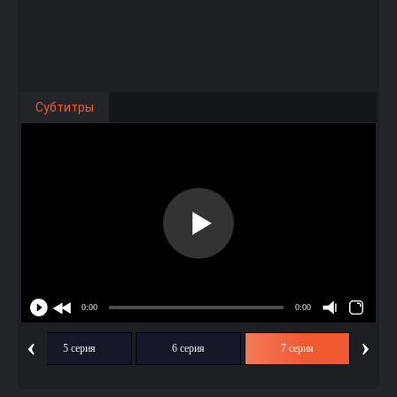
Субтитры
‹
›
5 серия
6 серия
7 серия