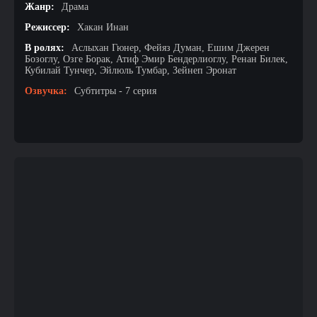
Жанр:
Драма
Режиссер:
Хакан Инан
В ролях:
Аслыхан Гюнер, Фейяз Думан, Ешим Джерен
Бозоглу, Озге Борак, Атиф Эмир Бендерлиоглу, Ренан Билек,
Кубилай Тунчер, Эйлюль Тумбар, Зейнеп Эронат
Озвучка:
Субтитры - 7 серия