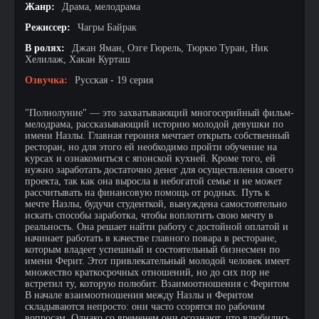
Жанр:
Драма, мелодрама
Режиссер:
Чагры Байрак
В ролях:
Джан Яман, Озге Гюрель, Тюркю Туран, Ник
Хелилаж, Хакан Курташ
Озвучка:
Русская - 19 серия
"Полнолуние" — это захватывающий многосерийный фильм-
мелодрама, рассказывающий историю молодой девушки по
имени Назлы. Главная героиня мечтает открыть собственный
ресторан, но для этого ей необходимо пройти обучение на
курсах и ознакомиться с японской кухней. Кроме того, ей
нужно заработать достаточно денег для осуществления своего
проекта, так как она выросла в небогатой семье и не может
рассчитывать на финансовую помощь от родных. Путь к
мечте Назлы, будучи студенткой, вынуждена самостоятельно
искать способы заработка, чтобы воплотить свою мечту в
реальность. Она решает найти работу с достойной оплатой и
начинает работать в качестве главного повара в ресторане,
которым владеет успешный и состоятельный бизнесмен по
имени Ферит. Этот привлекательный молодой человек имеет
множество краткосрочных отношений, но до сих пор не
встретил ту, которую полюбит. Взаимоотношения с Феритом
В начале взаимоотношения между Назлы и Феритом
складываются непросто: они часто ссорятся по рабочим
вопросам. Однако со временем они осознают, что влюбились