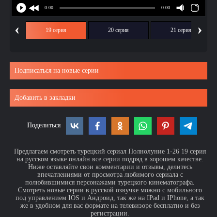
‹
›
ия
19 серия
20 серия
21 серия
Подписаться на новые серии
Добавить в закладки
Поделиться
Предлагаем смотреть турецкий сериал Полнолуние 1-26 19 серия
на русском языке онлайн все серии подряд в хорошем качестве.
Ниже оставляйте свои комментарии и отзывы, делитесь
впечатлениями от просмотра любимого сериала с
полюбившимися персонажами турецкого кинематографа.
Смотреть новые серии в русской озвучке можно с мобильного
под управлением IOS и Андроид, так же на IPad и IPhone, а так
же в удобном для вас формате на телевизоре бесплатно и без
регистрации.