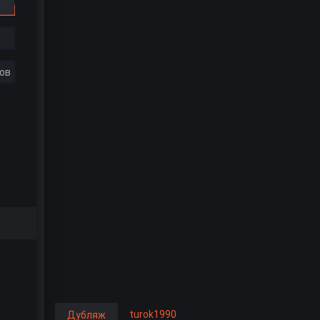
ов
turok1990
Дубляж