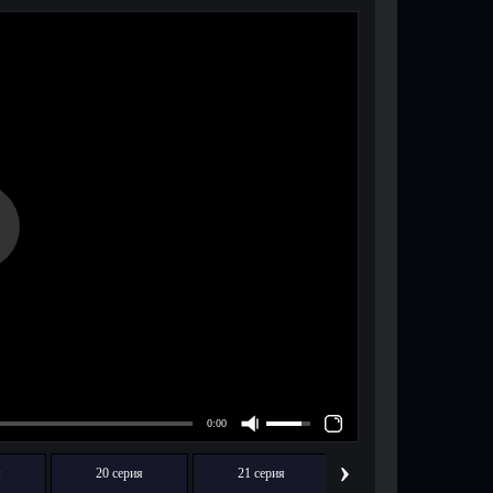
›
я
20 серия
21 серия
22 серия