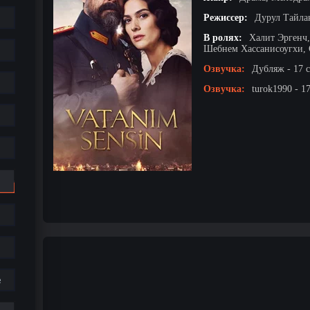
Режиссер:
Дурул Тайла
В ролях:
Халит Эргенч,
Шебнем Хассанисоугхи, 
Озвучка:
Дубляж - 17 
Озвучка:
turok1990 - 1
е