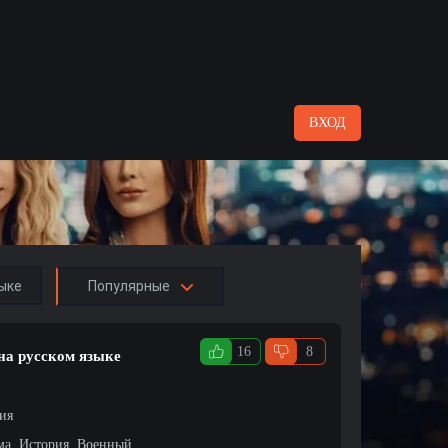
ВХОД
ыке
Популярные
16
8
на русском языке
ция
ма, История, Военный