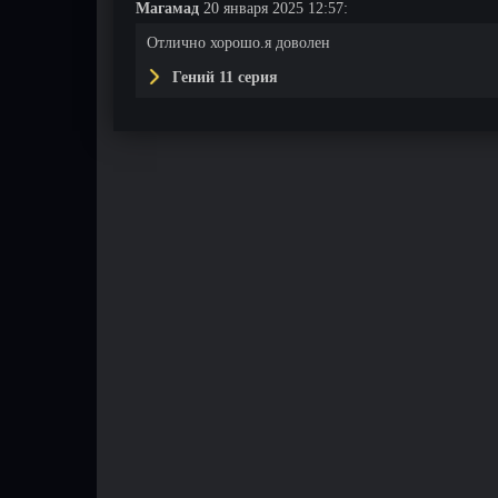
Магамад
20 января 2025 12:57:
Отлично хорошо.я доволен
Гений 11 серия