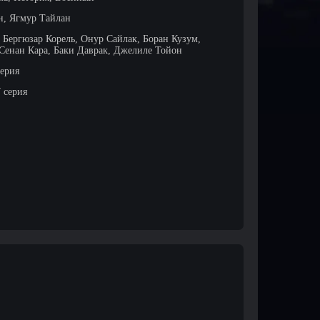
н, Ягмур Тайлан
 Бергюзар Корель, Онур Сайлак, Боран Кузум,
Сенан Кара, Баки Даврак, Джелиле Тойон
серия
7 серия