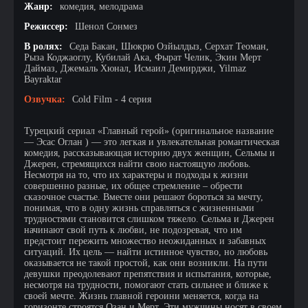
Жанр:
комедия, мелодрама
Режиссер:
Шенол Сонмез
В ролях:
Седа Бакан, Шюкрю Озйылдыз, Серхат Теоман,
Рыза Коджаоглу, Кубилай Ака, Фырат Челик, Экин Мерт
Даймаз, Джемаль Хюнал, Исмаил Демирджи, Yilmaz
Bayraktar
Озвучка:
Cold Film - 4 серия
Турецкий сериал «Главный герой» (оригинальное название
— Эсас Оглан ) — это легкая и увлекательная романтическая
комедия, рассказывающая историю двух женщин, Сельмы и
Джерен, стремящихся найти свою настоящую любовь.
Несмотря на то, что их характеры и подходы к жизни
совершенно разные, их общее стремление – обрести
сказочное счастье. Вместе они решают бороться за мечту,
понимая, что в одну жизнь справляться с жизненными
трудностями становится слишком тяжело. Сельма и Джерен
начинают свой путь к любви, не подозревая, что им
предстоит пережить множество неожиданных и забавных
ситуаций. Их цель — найти истинное чувство, но любовь
оказывается не такой простой, как они возникли. На пути
девушки преодолевают препятствия и испытания, которые,
несмотря на трудности, помогают стать сильнее и ближе к
своей мечте. Жизнь главной героини меняется, когда на
горизонте строятся Озан и Мерт. Эти мужчины носят в своем