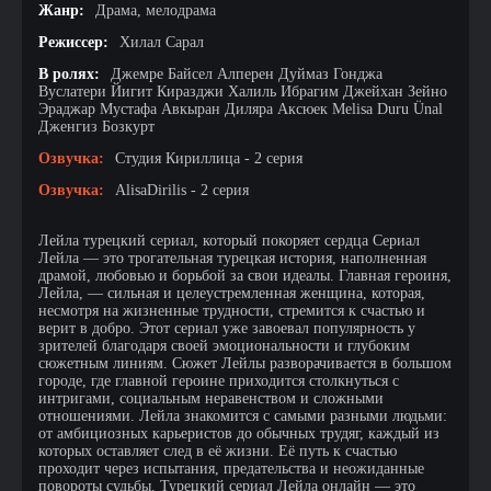
Жанр:
Драма, мелодрама
Режиссер:
Хилал Сарал
В ролях:
Джемре Байсел Алперен Дуймаз Гонджа
Вуслатери Йигит Киразджи Халиль Ибрагим Джейхан Зейно
Эраджар Мустафа Авкыран Диляра Аксюек Melisa Duru Ünal
Дженгиз Бозкурт
Озвучка:
Студия Кириллица - 2 серия
Озвучка:
AlisaDirilis - 2 серия
Лейла турецкий сериал, который покоряет сердца Сериал
Лейла — это трогательная турецкая история, наполненная
драмой, любовью и борьбой за свои идеалы. Главная героиня,
Лейла, — сильная и целеустремленная женщина, которая,
несмотря на жизненные трудности, стремится к счастью и
верит в добро. Этот сериал уже завоевал популярность у
зрителей благодаря своей эмоциональности и глубоким
сюжетным линиям. Сюжет Лейлы разворачивается в большом
городе, где главной героине приходится столкнуться с
интригами, социальным неравенством и сложными
отношениями. Лейла знакомится с самыми разными людьми:
от амбициозных карьеристов до обычных трудяг, каждый из
которых оставляет след в её жизни. Её путь к счастью
проходит через испытания, предательства и неожиданные
повороты судьбы. Турецкий сериал Лейла онлайн — это