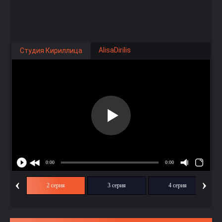
AlisaDirilis
Студия Кириллица
‹
›
ия
2 серия
3 серия
4 серия