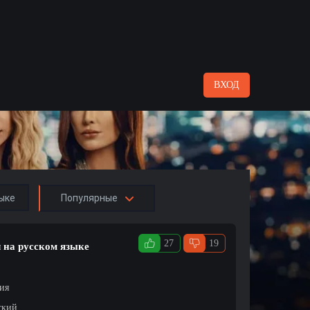
ВХОД
ыке
Популярные
27
19
л на русском языке
ция
ский