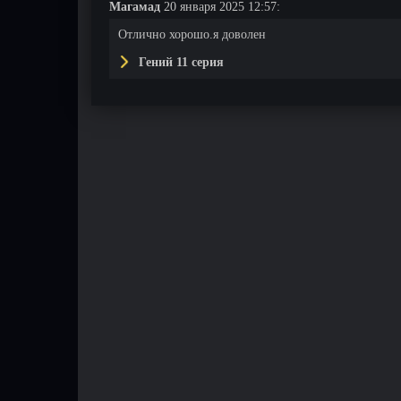
Магамад
20 января 2025 12:57:
Отлично хорошо.я доволен
Гений 11 серия