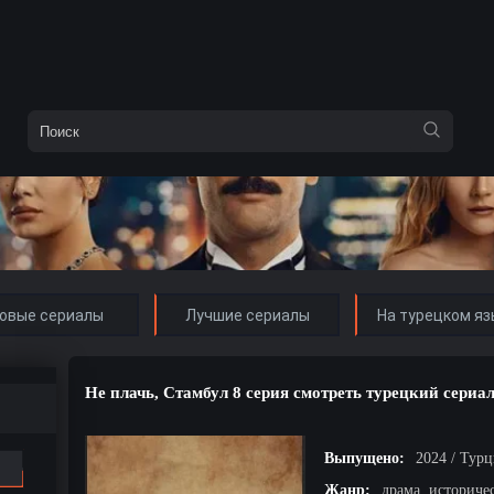
овые сериалы
Лучшие сериалы
На турецком яз
Не плачь, Стамбул 8 серия смотреть турецкий сериа
Выпущено:
2024 / Тур
Жанр:
драма, историче