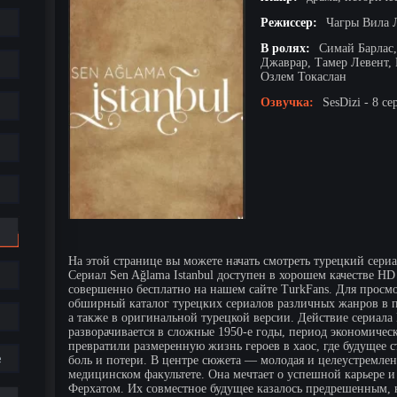
Режиссер:
Чагры Вила 
В ролях:
Симай Барлас
Джаврар, Тамер Левент,
Озлем Токаслан
Озвучка:
SesDizi - 8 се
На этой странице вы можете начать смотреть турецкий сериа
Сериал Sen Ağlama Istanbul доступен в хорошем качестве H
совершенно бесплатно на нашем сайте TurkFans. Для просмот
обширный каталог турецких сериалов различных жанров в п
а также в оригинальной турецкой версии. Действие сериала Н
разворачивается в сложные 1950-е годы, период экономичес
превратили размеренную жизнь героев в хаос, где будущее 
е
боль и потери. В центре сюжета — молодая и целеустремлен
медицинском факультете. Она мечтает о успешной карьере 
Ферхатом. Их совместное будущее казалось предрешенным,