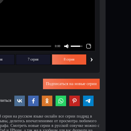
›
ия
7 серия
8 серия
Подписаться на новые серии
литься
 серия на русском языке онлайн все серии подряд в
зывы, делитесь впечатлениями от просмотра любимого
афа. Смотреть новые серии в русской озвучке можно с
d и IPhone, а так же в удобном для вас формате на