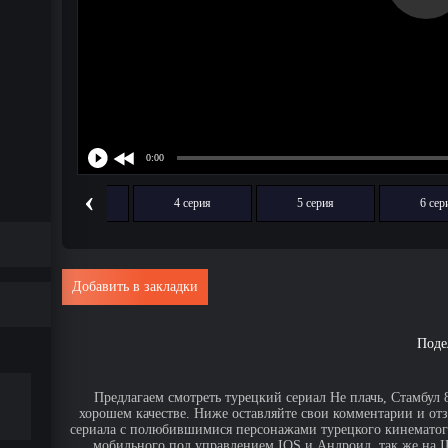
‹
3 серия
4 серия
5 серия
6 сер
Добавить в закладки
Поде
Предлагаем смотреть турецкий сериал Не плачь, Стамбул 8
хорошем качестве. Ниже оставляйте свои комментарии и от
сериала с полюбившимися персонажами турецкого кинематогр
мобильного под управлением IOS и Андроид, так же на IPa