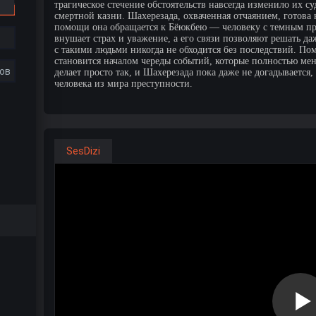
трагическое стечение обстоятельств навсегда изменило их с
смертной казни. Шахерезада, охваченная отчаянием, готова 
помощи она обращается к Бёюкбею — человеку с темным п
внушает страх и уважение, а его связи позволяют решать д
с такими людьми никогда не обходится без последствий. По
становится началом череды событий, которые полностью мен
ов
делает просто так, и Шахерезада пока даже не догадывается,
человека из мира преступности.
SesDizi