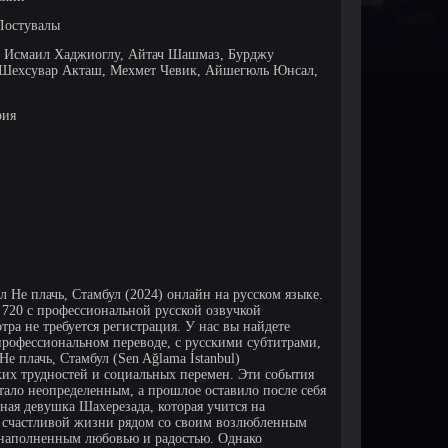
Лостувалы
, Исмаил Хаджиоглу, Айтач Шашмаз, Бурджу
 Шехсувар Акташ, Мехмет Чевик, Айшегюль Юнсал,
рия
л Не плачь, Стамбул (2024) онлайн на русском языке.
D 720 с профессиональной русской озвучкой
ра не требуется регистрация. У нас вы найдете
рофессиональном переводе, с русскими субтитрами,
е плачь, Стамбул (Sen Ağlama İstanbul)
ких трудностей и социальных перемен. Эти события
стало неопределенным, а прошлое оставило после себя
ная девушка Шахерезада, которая учится на
и счастливой жизни рядом со своим возлюбленным
 наполненным любовью и радостью. Однако