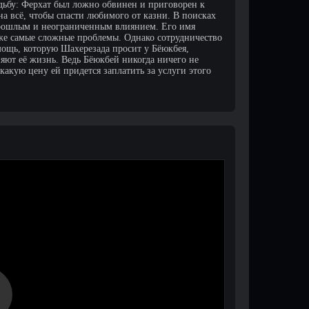
удьбу: Ферхат был ложно обвинен и приговорен к
на всё, чтобы спасти любимого от казни. В поисках
рошлым и неограниченным влиянием. Его имя
аже самые сложные проблемы. Однако сотрудничество
мощь, которую Шахерезада просит у Бёюкбея,
яют её жизнь. Ведь Бёюкбей никогда ничего не
 какую цену ей придется заплатить за услуги этого