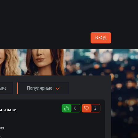
ВХОД
ыке
Популярные
8
2
м языке
ция
а