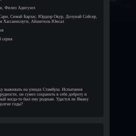
ун, Филиз Адигузел
Сари, Симай Барлас, Юрдаэр Окур, Долунай Сойсер,
ем Хассанисоуги, Айшегюль Юнсал
ия
3 серия
ку выживать на улицах Стамбула. Испытания
рудности, он сумел сохранить в себе доброту и
орый когда-то был ему родным. Удастся ли Яману
долгие годы?