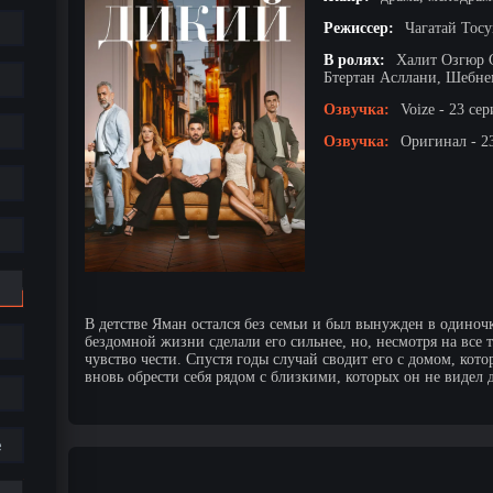
Режиссер:
Чагатай Тос
В ролях:
Халит Озгюр 
Бтертан Асллани, Шебн
Озвучка:
Voize - 23 сер
Озвучка:
Оригинал - 2
В детстве Яман остался без семьи и был вынужден в одиноч
бездомной жизни сделали его сильнее, но, несмотря на все т
чувство чести. Спустя годы случай сводит его с домом, кот
вновь обрести себя рядом с близкими, которых он не видел 
е