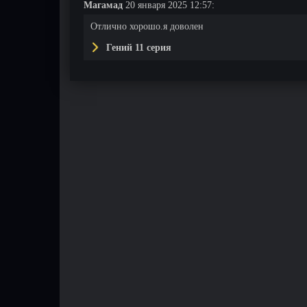
Магамад
20 января 2025 12:57:
Отлично хорошо.я доволен
Гений 11 серия