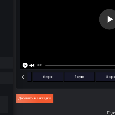
‹
5 серия
6 серия
7 серия
8 сери
Добавить в закладки
Поде