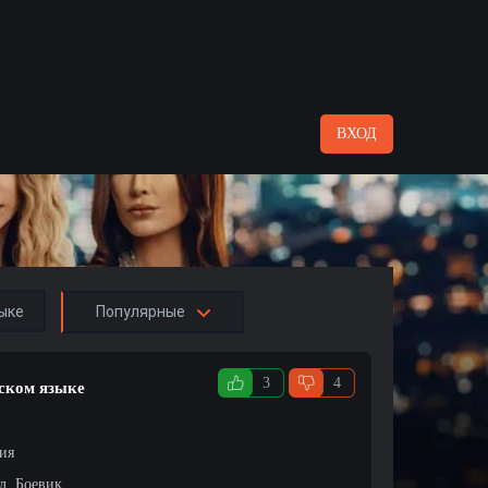
ВХОД
ыке
Популярные
3
4
сском языке
ция
л, Боевик