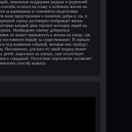
людей, лишенных поддержки родных и родителей.
 способы остаться на плаву и избежать жизни на
ся за выживание и становятся свидетелями
в иное представление о понятиях добра и зла, в
Турецкий сериал достоверно отображает жизнь
 которые каждый день терзают молодых людей на
стороне. Необходимо самому добиваться
еловек не может привыкнуть к жизни на улице, так
е постоянную борьбу за существование. В сериале
ия и под влиянием событий, которые они пройдут.
. Несомненно, для кого-то такой подход может
 у детей, выросших на улицах, уже отсутствует
я и страданий. Отсутствие перспектив заставляет
твенному способу выжить.