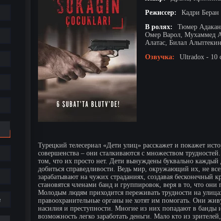
Режиссер:
Кадри Беран
В ролях:
Тюмер Адакане
Омер Варол, Мухаммед А
Алатас, Билал Альптеки
Озвучка:
Ultradox - 10 
Турецкий телесериал «Дети улиц» расскажет и покажет ист
совершенства – они сталкиваются с множеством трудностей. 
том, что их просто нет. Дети вынуждены буквально каждый д
добиться справедливости. Ведь мир, окружающий их, не все
зарабатывают на чужих страданиях, создавая бесконечный к
становятся членами банд и группировок, веря в то, что они 
Молодым людям приходится переживать трудности на улицах. 
е
правоохранительные органы не хотят им помогать. Они живу
насилия и преступности. Многие из них попадают в банды и
возможность легко заработать деньги. Мало кто из зрителей,