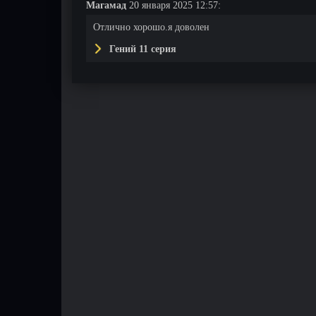
Магамад
20 января 2025 12:57:
Отлично хорошо.я доволен
Гений 11 серия