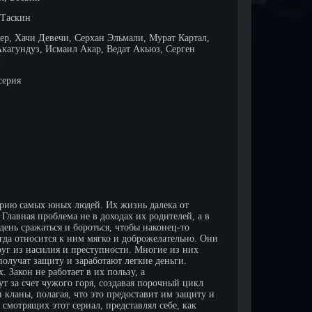
 Таскин
р, Хачи Девечи, Серхан Эльмали, Мурат Картал,
кагундуз, Исмаил Акар, Ведат Акьюз, Серген
н
серия
орию самых юных людей. Их жизнь далека от
Главная проблема не в доходах их родителей, а в
ень сражаться и бороться, чтобы наконец-то
гда относится к ним мягко и доброжелательно. Они
руг из насилия и преступности. Многие из них
получат защиту и заработают легкие деньги.
Закон не работает в их пользу, а
т за счет чужого горя, создавая порочный цикл
 кланы, полагая, что это предоставит им защиту и
 смотрящих этот сериал, представлял себе, как