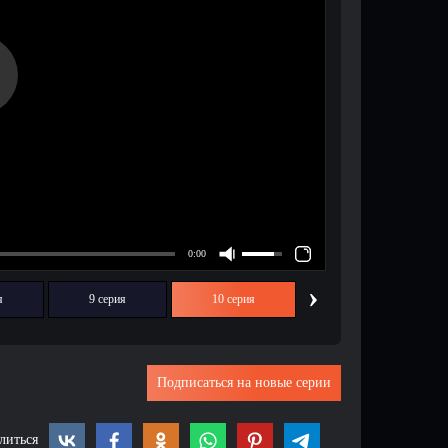
›
я
9 серия
10 серия
Подписаться на новые серии
литься