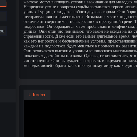
жестоко могут выглядеть условия выживания для молодых 
Непредсказуемые повороты судьбы заставляют героев искать
улицах Турции, или даже любого другого города. Они борют
несправедливости и жестокости. Возможно, у этих подростко
отличие от сверстников, не выросших в преступной среде. 
подростков. Он обращается к тем проблемам и конфликтам,
ов
улицах. Они отлично понимают, что закон не всегда на их 
справедливости. Даже если это займет длительное время, ч
как это непростые и бесчеловечные условия, представляющи
каждый из подростков будет меняться в процессе их развит
Они отличаются высоким уровнем юношеского максимализма
показаться достойным похвалы. Однако, стоит заметить, что
чистота души. Они вынуждены созревать в окружении насили
молодых людей обратиться к преступному миру как к единс
Ultradox