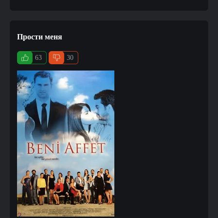
Прости меня
63
30