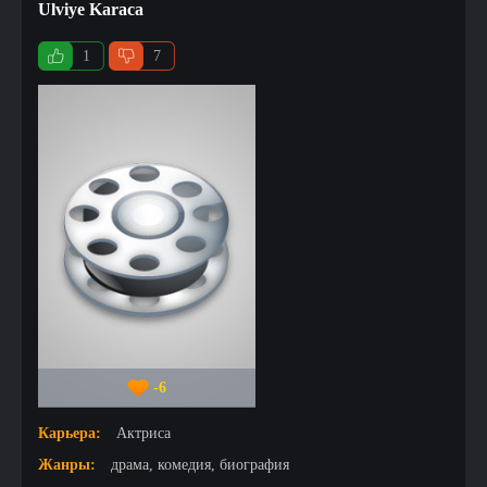
Ulviye Karaca
1
7
-6
Карьера:
Актриса
Жанры:
драма, комедия, биография