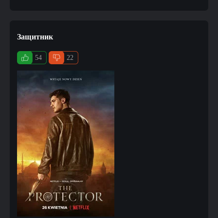
Защитник
54
22