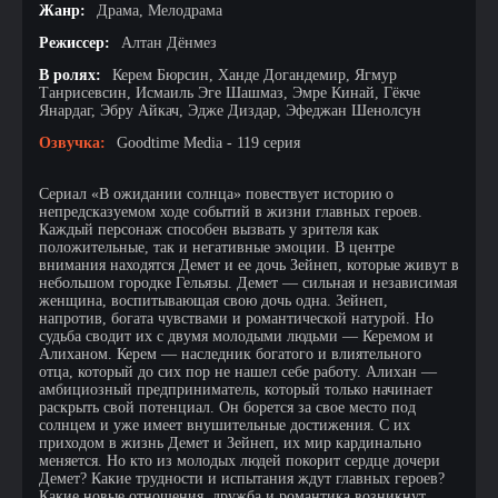
Жанр:
Драма, Мелодрама
Режиссер:
Алтан Дёнмез
В ролях:
Керем Бюрсин, Ханде Догандемир, Ягмур
Танрисевсин, Исмаиль Эге Шашмаз, Эмре Кинай, Гёкче
Янардаг, Эбру Айкач, Эдже Диздар, Эфеджан Шенолсун
Озвучка:
Goodtime Media - 119 серия
Сериал «В ожидании солнца» повествует историю о
непредсказуемом ходе событий в жизни главных героев.
Каждый персонаж способен вызвать у зрителя как
положительные, так и негативные эмоции. В центре
внимания находятся Демет и ее дочь Зейнеп, которые живут в
небольшом городке Гельязы. Демет — сильная и независимая
женщина, воспитывающая свою дочь одна. Зейнеп,
напротив, богата чувствами и романтической натурой. Но
судьба сводит их с двумя молодыми людьми — Керемом и
Алиханом. Керем — наследник богатого и влиятельного
отца, который до сих пор не нашел себе работу. Алихан —
амбициозный предприниматель, который только начинает
раскрыть свой потенциал. Он борется за свое место под
солнцем и уже имеет внушительные достижения. С их
приходом в жизнь Демет и Зейнеп, их мир кардинально
меняется. Но кто из молодых людей покорит сердце дочери
Демет? Какие трудности и испытания ждут главных героев?
Какие новые отношения, дружба и романтика возникнут