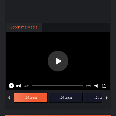
Goodtime Media
‹
›
ия
119 серия
120 серия
121 серия