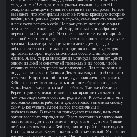
между ними? Смотрите этот увлекательный сериал «В
ожидании солнца» и узнайте ответы на эти вопросы. Теперь
вы знаете, что этот фильм несет не только красивую историю
любви, но и ценные уроки о дружбе, семейных отношениях
и важности верить в себя. Не пропустите новые эпизоды и
окунитесь в захватывающий мир, полный разнообразных
переживаний и эмоций. Это поселение является обширной
сельской местностью, где все жители хорошо знакомы друг с
другом. Владелица, женщина по имени Демет, ведет
небольшой бизнес. Ее магазин приносит лишь скромную
прибыль, которой недостаточно для обеспечения хорошей
жизни. Жале, старая знакомая из Стамбула, посещает Демет
одним из дней и советует ей переехать в их город, чтобы
улучшить свое материальное положение. Для выживания и
поддержания своего бизнеса Демет вынуждена работать изо
всех сил. В престижной школе, куда планируют отправить
Зейнеп, она сможет получить отличное образование, а ее
мать Демет – улучшить свой заработок. Там же обучается
Керем, привлекательный юноша, который не нуждается ни в
чем благодаря своим богатым родителям. К сожалению, они
постоянно заняты работой и уделяют мало внимания своему
сыну. В результате, Керем вырос эгоистичным и
избалованным. В школе он приходился главным, ведь отец
организовал это учреждение. Керем постоянно подшучивал
над своими одноклассниками и издевался над ними. Также
не была исключением и Зейнеп, над которой он тоже шутил.
Но на самом деле Керем – одинокий и замкнутый. У него нет
друзей, а тем более подружки. Однако все изменилось, когда