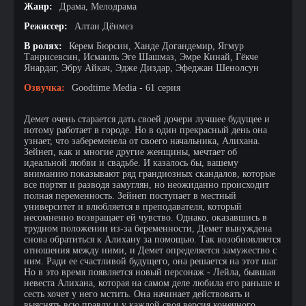
Жанр:
Драма, Мелодрама
Режиссер:
Алтан Дёнмез
В ролях:
Керем Бюрсин, Ханде Догандемир, Ягмур
Танрисевсин, Исмаиль Эге Шашмаз, Эмре Кинай, Гёкче
Янардаг, Эбру Айкач, Эдже Диздар, Эфеджан Шенолсун
Озвучка:
Goodtime Media - 61 серия
Демет очень старается дать своей дочери лучшее будущее и
потому работает в городе. Но в один прекрасный день она
узнает, что забеременела от своего начальника, Алихана.
Зейнеп, как и многие другие женщины, мечтает об
идеальной любви и свадьбе. И казалось бы, вашему
вниманию показывают ряд грандиозных скандалов, которые
все портят и разводя замуглян, но неожиданно происходит
полная переменность. Зейнеп поступает в местный
университет и влюбляется в преподавателя, который
несомненно возвращает ей чувство. Однако, оказавшись в
трудном положении из-за беременности, Демет вынуждена
снова обратиться к Алихану за помощью. Так возобновляется
отношения между ними, и Демет определяется замужество с
ним. Ради ее счастливой будущего, она решается на этот шаг.
Но в это время появляется новый персонаж - Лейла, бывшая
невеста Алихана, которая на самом деле любила его раньше и
сесть хочет у него мстить. Она начинает действовать и
выяснять всю правду и у каждой своя версия конечного