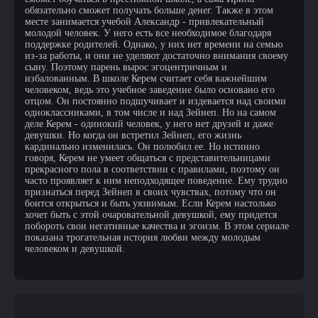
обязательно сможет получать больше денег. Также в этом
месте занимается учебой Александр - привлекательный
молодой человек. У него есть все необходимое благодаря
поддержке родителей. Однако, у них нет времени на семью
из-за работы, и они не уделяют достаточно внимания своему
сыну. Поэтому парень вырос эгоцентричным и
избалованным. В школе Керем считает себя важнейшим
человеком, ведь это учебное заведение было основано его
отцом. Он постоянно подшучивает и издевается над своими
одноклассниками, в том числе и над Зейнеп. Но на самом
деле Керем - одинокий человек, у него нет друзей и даже
девушки. Но когда он встретил Зейнеп, его жизнь
кардинально изменилась. Он полюбил ее. Но истинно
говоря, Керем не умеет общаться с представительницами
прекрасного пола в соответствии с правилами, поэтому он
часто проявляет к ним неподходящее поведение. Ему трудно
признаться перед Зейнеп в своих чувствах, потому что он
боится открыться и быть уязвимым. Если Керем настолько
хочет быть с этой очаровательной девушкой, ему придется
побороть свои негативные качества и эгоизм. В этом сериале
показана трогательная история любви между молодым
человеком и девушкой.