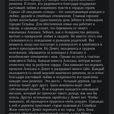
решения. В итоге, все разрешается благодаря поддержке
настоящей любви и искренних чувств в сердцах героев.
Сериал «В ожидании солнца» - это захватывающая комедия о
любви, дружбе и семейных отношениях. Главная героиня
Демет воспитывает единственную дочь Зейнеп в небольшом
городке Гельязы. Для обеспечения семьи она работает в
городе, а однажды узнает, что беременна от своего
начальника Алихана. Зейнеп, как и большинство девушек,
мечтает о прекрасной любви и свадьбе. Но вместо этого она
сталкивается со скандалами и разводом родителей. Все
меняется, когда она поступает в университет и влюбляется в
своего преподавателя. Но Демет, оказавшись в трудном
положении, обращается за помощью к Алихану и
возобновляет отношения с ним. Однако на пути к счастью
появляется Лейла, бывшая невеста Алихана, которая желает
отомстить ему за разбитое сердце. Она начинает исследовать
прошлое Алихана и Демет и раскрывает много тайн. Каждый
оказывается со своей версией конечного решения, но в итоге
благодаря настоящей любви и искренности все проблемы
находят свое решение. Это место – большая деревня, где все
жители знают друг друга. Здесь женщина ведет свой
собственный бизнес. В ее владении находится небольшой
магазин, который не приносит такого дохода, как она бы
хотела. Других источников заработка у Демет нет. Чтобы
выживать, ей приходится трудиться очень усердно. Однажды
к ней в деревню приезжает старая знакомая из Стамбула.
Жале советует Демет переехать в их город. Здесь Лена
сможет обучаться в престижной школе, а сама Ирина