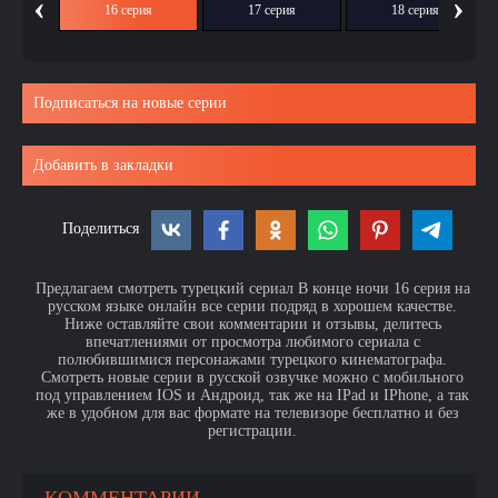
‹
›
ия
16 серия
17 серия
18 серия
Подписаться на новые серии
Добавить в закладки
Поделиться
Предлагаем смотреть турецкий сериал В конце ночи 16 серия на
русском языке онлайн все серии подряд в хорошем качестве.
Ниже оставляйте свои комментарии и отзывы, делитесь
впечатлениями от просмотра любимого сериала с
полюбившимися персонажами турецкого кинематографа.
Смотреть новые серии в русской озвучке можно с мобильного
под управлением IOS и Андроид, так же на IPad и IPhone, а так
же в удобном для вас формате на телевизоре бесплатно и без
регистрации.