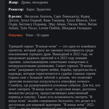
Жанр:
Драма, мелодрама
Режиссер:
Барис Эрджетин
В ролях:
Неслихан Атагюль, Сарп Левендоглу, Кадир
Догулу, Зухал Олджай, Каан Ташанер, Хазал Шенель, Озге
Оздер, Бестемсу Оздемир, Эбру Айкач, Гёкхан Мете, Bertan
Asllani, Туба Унсал, Levent Özdilek, Шенджан Гюлерьюз
Озвучка:
Voize - 16 серия
Турецкий сериал "В конце ночи" — это один из новейших
проектов, который сразу же завоевал популярность среди
поклонников турецких драм. Вышедший в 2022 году, он
продолжает радовать зрителей и в 2023 году новыми
сериями, захватывающими сюжетными поворотами и
непредсказуемыми развязками. Сюжет сериала "В конце
ночи" раскрывает историю любви, борьбы, предательства и
надежды, которые переплетаются в судьбах главных героев.
Сериал снят с большой заботой о деталях, что позволяет
зрителям полностью погрузиться в атмосферу ночного
Стамбула, где развертываются основные события. Для тех, кто
хочет смотреть "В конце ночи" на русском языке, доступно
множество ресурсов, предоставляющих качественный
перевод и озвучку. Также есть возможность смотреть "В
конце ночи" онлайн совершенно бесплатно, что делает его
доступным для широкой аудитории. "В конце ночи" 2022-
2023 — это не просто турецкий сериал, а настоящий