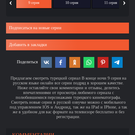
‹
›
ия
9 серия
10 серия
11 серия
Подписаться на новые серии
Добавить в закладки
Поделиться
Предлагаем смотреть турецкий сериал В конце ночи 9 серия на
русском языке онлайн все серии подряд в хорошем качестве.
Ниже оставляйте свои комментарии и отзывы, делитесь
впечатлениями от просмотра любимого сериала с
полюбившимися персонажами турецкого кинематографа.
Смотреть новые серии в русской озвучке можно с мобильного
под управлением IOS и Андроид, так же на IPad и IPhone, а так
же в удобном для вас формате на телевизоре бесплатно и без
регистрации.