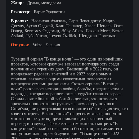
Жанр:
Драма, мелодрама
Режиссер:
Барис Эрджетин
В ролях:
Неслихан Атагюль, Сарп Левендоглу, Кадир
Догулу, Зухал Олджай, Каан Ташанер, Хазал Шенель, Озге
Оздер, Бестемсу Оздемир, Эбру Айкач, Гёкхан Мете, Bertan
Asllani, Туба Унсал, Levent Özdilek, Шенджан Гюлерьюз
Озвучка:
Voize - 9 серия
Турецкий сериал "В конце ночи" — это один из новейших
проектов, который сразу же завоевал популярность среди
поклонников турецких драм. Вышедший в 2022 году, он
продолжает радовать зрителей и в 2023 году новыми
сериями, захватывающими сюжетными поворотами и
непредсказуемыми развязками. Сюжет сериала "В конце
ночи" раскрывает историю любви, борьбы, предательства и
надежды, которые переплетаются в судьбах главных героев.
Сериал снят с большой заботой о деталях, что позволяет
зрителям полностью погрузиться в атмосферу ночного
Стамбула, где развертываются основные события. Для тех, кто
хочет смотреть "В конце ночи" на русском языке, доступно
множество ресурсов, предоставляющих качественный
перевод и озвучку. Также есть возможность смотреть "В
конце ночи" онлайн совершенно бесплатно, что делает его
доступным для широкой аудитории. "В конце ночи" 2022-
2023 — это не просто турецкий сериал, а настоящий