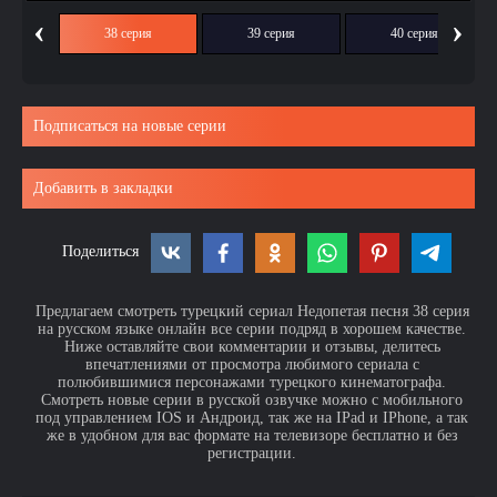
‹
›
ия
38 серия
39 серия
40 серия
Подписаться на новые серии
Добавить в закладки
Поделиться
Предлагаем смотреть турецкий сериал Недопетая песня 38 серия
на русском языке онлайн все серии подряд в хорошем качестве.
Ниже оставляйте свои комментарии и отзывы, делитесь
впечатлениями от просмотра любимого сериала с
полюбившимися персонажами турецкого кинематографа.
Смотреть новые серии в русской озвучке можно с мобильного
под управлением IOS и Андроид, так же на IPad и IPhone, а так
же в удобном для вас формате на телевизоре бесплатно и без
регистрации.