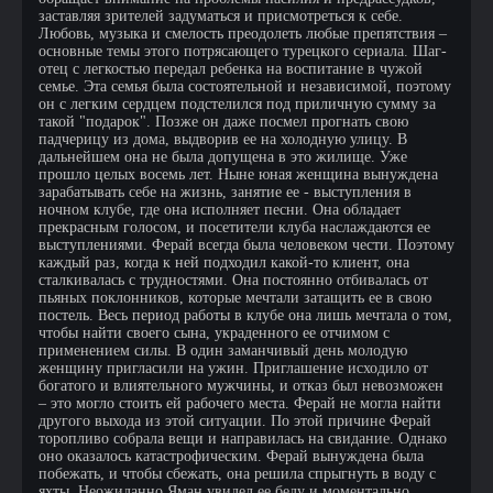
заставляя зрителей задуматься и присмотреться к себе.
Любовь, музыка и смелость преодолеть любые препятствия –
основные темы этого потрясающего турецкого сериала. Шаг-
отец с легкостью передал ребенка на воспитание в чужой
семье. Эта семья была состоятельной и независимой, поэтому
он с легким сердцем подстелился под приличную сумму за
такой "подарок". Позже он даже посмел прогнать свою
падчерицу из дома, выдворив ее на холодную улицу. В
дальнейшем она не была допущена в это жилище. Уже
прошло целых восемь лет. Ныне юная женщина вынуждена
зарабатывать себе на жизнь, занятие ее - выступления в
ночном клубе, где она исполняет песни. Она обладает
прекрасным голосом, и посетители клуба наслаждаются ее
выступлениями. Ферай всегда была человеком чести. Поэтому
каждый раз, когда к ней подходил какой-то клиент, она
сталкивалась с трудностями. Она постоянно отбивалась от
пьяных поклонников, которые мечтали затащить ее в свою
постель. Весь период работы в клубе она лишь мечтала о том,
чтобы найти своего сына, украденного ее отчимом с
применением силы. В один заманчивый день молодую
женщину пригласили на ужин. Приглашение исходило от
богатого и влиятельного мужчины, и отказ был невозможен
– это могло стоить ей рабочего места. Ферай не могла найти
другого выхода из этой ситуации. По этой причине Ферай
торопливо собрала вещи и направилась на свидание. Однако
оно оказалось катастрофическим. Ферай вынуждена была
побежать, и чтобы сбежать, она решила спрыгнуть в воду с
яхты. Неожиданно Яман увидел ее беду и моментально