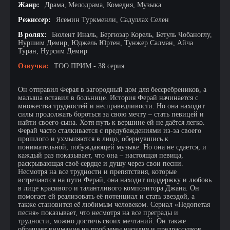
Жанр:
Драма, Мелодрама, Комедия, Музыка
Режиссер:
Ясемин Туркменли, Садуллах Селен
В ролях:
Бюлент Иналь, Бергюзар Корель, Бетуль Чобаноглу,
Нуршим Демир, Юджель Юртен, Тунжер Салман, Айча
Туран, Нурсим Демир
Озвучка:
ТОО ПРИМ - 38 серия
Он отправил Ферая в загородный дом для бессребреников, а
малыша оставил в больнице. История Ферай начинается с
множества трудностей и несправедливости. Но она находит
силы продолжать бороться за свою мечту – стать певицей и
найти своего сына. Хотя путь к вершине ей не даётся легко.
Ферай часто сталкивается с предубеждениями из-за своего
прошлого и ухмыляются в лицо, обернувшись к
понимательной, побуждающей музыке. Но она не сдается, и
каждый раз показывает, что она – настоящая певица,
раскрывающая своё сердце и душу через свои песни.
Несмотря на все трудности и препятствия, которые
встречаются на пути Ферай, она находит поддержку и любовь
в лице красивого и талантливого композитора Джана. Он
помогает ей реализовать её потенциал и стать звездой, а
также становится её любимым человеком. Сериал «Недопетая
песня» показывает, что несмотря на все преграды и
трудности, можно достичь своих мечтаний. Он также
обращает внимание на проблемы насилия и предрассудков,