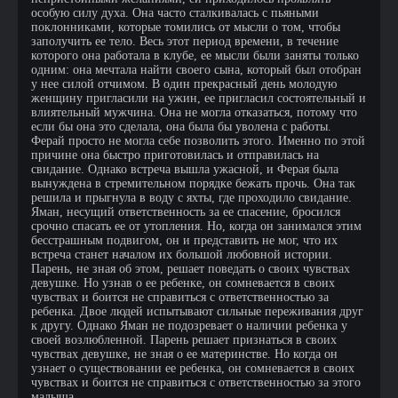
особую силу духа. Она часто сталкивалась с пьяными
поклонниками, которые томились от мысли о том, чтобы
заполучить ее тело. Весь этот период времени, в течение
которого она работала в клубе, ее мысли были заняты только
одним: она мечтала найти своего сына, который был отобран
у нее силой отчимом. В один прекрасный день молодую
женщину пригласили на ужин, ее пригласил состоятельный и
влиятельный мужчина. Она не могла отказаться, потому что
если бы она это сделала, она была бы уволена с работы.
Ферай просто не могла себе позволить этого. Именно по этой
причине она быстро приготовилась и отправилась на
свидание. Однако встреча вышла ужасной, и Ферая была
вынуждена в стремительном порядке бежать прочь. Она так
решила и прыгнула в воду с яхты, где проходило свидание.
Яман, несущий ответственность за ее спасение, бросился
срочно спасать ее от утопления. Но, когда он занимался этим
бесстрашным подвигом, он и представить не мог, что их
встреча станет началом их большой любовной истории.
Парень, не зная об этом, решает поведать о своих чувствах
девушке. Но узнав о ее ребенке, он сомневается в своих
чувствах и боится не справиться с ответственностью за
ребенка. Двое людей испытывают сильные переживания друг
к другу. Однако Яман не подозревает о наличии ребенка у
своей возлюбленной. Парень решает признаться в своих
чувствах девушке, не зная о ее материнстве. Но когда он
узнает о существовании ее ребенка, он сомневается в своих
чувствах и боится не справиться с ответственностью за этого
малыша.