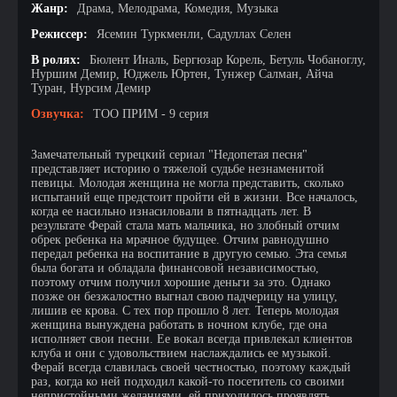
Жанр:
Драма, Мелодрама, Комедия, Музыка
Режиссер:
Ясемин Туркменли, Садуллах Селен
В ролях:
Бюлент Иналь, Бергюзар Корель, Бетуль Чобаноглу,
Нуршим Демир, Юджель Юртен, Тунжер Салман, Айча
Туран, Нурсим Демир
Озвучка:
ТОО ПРИМ - 9 серия
Замечательный турецкий сериал "Недопетая песня"
представляет историю о тяжелой судьбе незнаменитой
певицы. Молодая женщина не могла представить, сколько
испытаний еще предстоит пройти ей в жизни. Все началось,
когда ее насильно изнасиловали в пятнадцать лет. В
результате Ферай стала мать мальчика, но злобный отчим
обрек ребенка на мрачное будущее. Отчим равнодушно
передал ребенка на воспитание в другую семью. Эта семья
была богата и обладала финансовой независимостью,
поэтому отчим получил хорошие деньги за это. Однако
позже он безжалостно выгнал свою падчерицу на улицу,
лишив ее крова. С тех пор прошло 8 лет. Теперь молодая
женщина вынуждена работать в ночном клубе, где она
исполняет свои песни. Ее вокал всегда привлекал клиентов
клуба и они с удовольствием наслаждались ее музыкой.
Ферай всегда славилась своей честностью, поэтому каждый
раз, когда ко ней подходил какой-то посетитель со своими
непристойными желаниями, ей приходилось проявлять