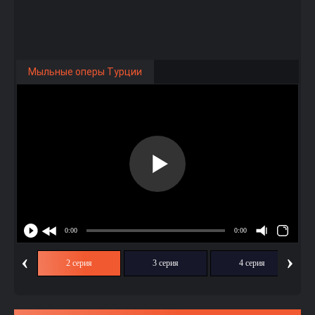
Мыльные оперы Турции
‹
›
ия
2 серия
3 серия
4 серия