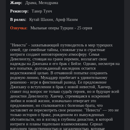
Жанр:
Драма, Мелодрама
Режиссер:
Танер Тунч
В ролях:
Кутай Шахин, Ариф Назим
Озвучка:
Мыльные оперы Турции - 25 серия
"Невеста" - захватывающий путеводитель в мир турецких
семей, где семейные тайны, сложные узы и страстные
интриги создают неповторимую атмосферу. Семья
Девелиоглу, стоящая на грани перемен, возлагает свои
надежды на Джихана и его брак с Бейзе. Однако, несмотря на
все попытки, долгожданный наследник остается
недостижимой целью. В отчаянной попытке сохранить
родовую линию, Мукаддер прибегает к удивительному
решению - игре в фиктивный развод. Ее предложение
Джихану о вступлении в брак с новой невестой, Ханчер,
ставит под вопрос не только судьбу героев, но и будущее всей
династии Девелиоглу. Ханчер, стремящаяся к искренней
любви и новой жизни, изначально отвергает это
предложение, но сталкивается с болезнью брата, что
заставляет ее пересмотреть свое решение. "Невеста" — это не
только история о браке, рожденном из вынужденных
обстоятельств, но и взгляд в глубины династии, в которой
интриги и планы тщательно взаимосвязаны. Сериал
наполнен таинственностью и загадочностью, которые