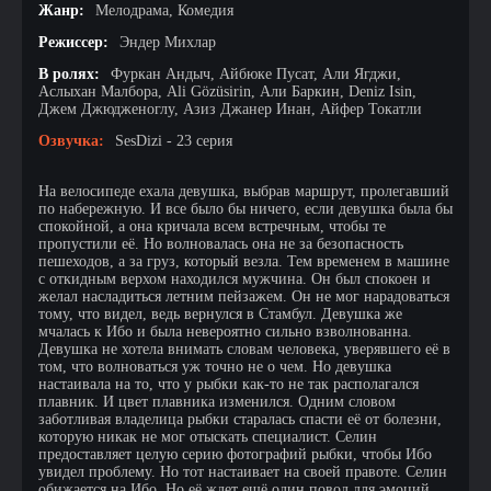
Жанр:
Мелодрама, Комедия
Режиссер:
Эндер Михлар
В ролях:
Фуркан Андыч, Айбюке Пусат, Али Ягджи,
Аслыхан Малбора, Ali Gözüsirin, Али Баркин, Deniz Isin,
Джем Джюдженоглу, Азиз Джанер Инан, Айфер Токатли
Озвучка:
SesDizi - 23 серия
На велосипеде ехала девушка, выбрав маршрут, пролегавший
по набережную. И все было бы ничего, если девушка была бы
спокойной, а она кричала всем встречным, чтобы те
пропустили её. Но волновалась она не за безопасность
пешеходов, а за груз, который везла. Тем временем в машине
с откидным верхом находился мужчина. Он был спокоен и
желал насладиться летним пейзажем. Он не мог нарадоваться
тому, что видел, ведь вернулся в Стамбул. Девушка же
мчалась к Ибо и была невероятно сильно взволнованна.
Девушка не хотела внимать словам человека, уверявшего её в
том, что волноваться уж точно не о чем. Но девушка
настаивала на то, что у рыбки как-то не так располагался
плавник. И цвет плавника изменился. Одним словом
заботливая владелица рыбки старалась спасти её от болезни,
которую никак не мог отыскать специалист. Селин
предоставляет целую серию фотографий рыбки, чтобы Ибо
увидел проблему. Но тот настаивает на своей правоте. Селин
обижается на Ибо. Но её ждет ещё один повод для эмоций.