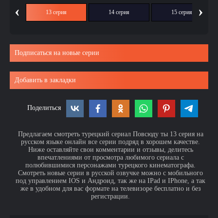
‹
›
ия
13 серия
14 серия
15 серия
Подписаться на новые серии
Добавить в закладки
Поделиться
Предлагаем смотреть турецкий сериал Повсюду ты 13 серия на
русском языке онлайн все серии подряд в хорошем качестве.
Ниже оставляйте свои комментарии и отзывы, делитесь
впечатлениями от просмотра любимого сериала с
полюбившимися персонажами турецкого кинематографа.
Смотреть новые серии в русской озвучке можно с мобильного
под управлением IOS и Андроид, так же на IPad и IPhone, а так
же в удобном для вас формате на телевизоре бесплатно и без
регистрации.