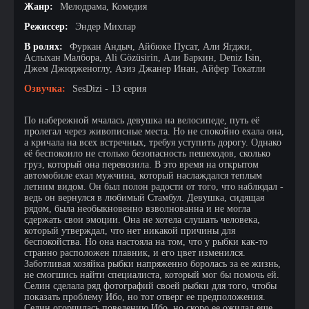
Жанр:
Мелодрама, Комедия
Режиссер:
Эндер Михлар
В ролях:
Фуркан Андыч, Айбюке Пусат, Али Ягджи,
Аслыхан Малбора, Ali Gözüsirin, Али Баркин, Deniz Isin,
Джем Джюдженоглу, Азиз Джанер Инан, Айфер Токатли
Озвучка:
SesDizi - 13 серия
По набережной мчалась девушка на велосипеде, путь её
пролегал через живописные места. Но не спокойно ехала она,
а кричала на всех встречных, требуя уступить дорогу. Однако
её беспокоило не столько безопасность пешеходов, сколько
груз, который она перевозила. В это время на открытом
автомобиле ехал мужчина, который наслаждался теплым
летним видом. Он был полон радости от того, что наблюдал -
ведь он вернулся в любимый Стамбул. Девушка, сидящая
рядом, была необыкновенно взволнованна и не могла
сдержать свои эмоции. Она не хотела слушать человека,
который утверждал, что нет никакой причины для
беспокойства. Но она настояла на том, что у рыбки как-то
странно расположен плавник, и его цвет изменился.
Заботливая хозяйка рыбки напряженно боролась за ее жизнь,
не смогшись найти специалиста, который мог бы помочь ей.
Селин сделала ряд фотографий своей рыбки для того, чтобы
показать проблему Ибо, но тот отверг ее предположения.
Селин огорчилась поведению Ибо, но скоро ее ожидал еще