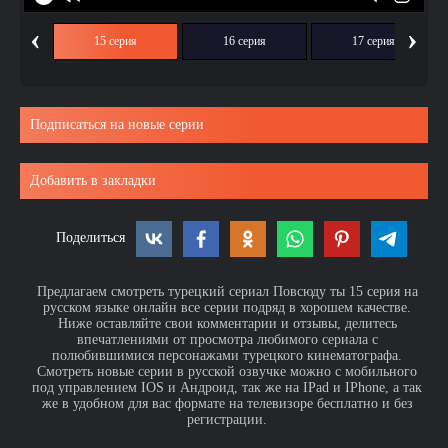
‹
›
ия
15 серия
16 серия
17 серия
Подписаться на новые серии
Добавить в закладки
Поделиться
Предлагаем смотреть турецкий сериал Повсюду ты 15 серия на
русском языке онлайн все серии подряд в хорошем качестве.
Ниже оставляйте свои комментарии и отзывы, делитесь
впечатлениями от просмотра любимого сериала с
полюбившимися персонажами турецкого кинематографа.
Смотреть новые серии в русской озвучке можно с мобильного
под управлением IOS и Андроид, так же на IPad и IPhone, а так
же в удобном для вас формате на телевизоре бесплатно и без
регистрации.