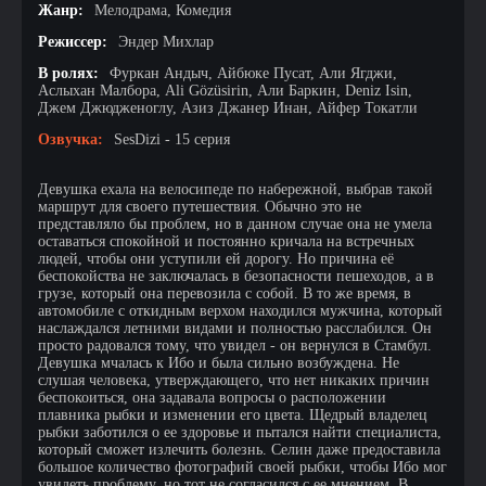
Жанр:
Мелодрама, Комедия
Режиссер:
Эндер Михлар
В ролях:
Фуркан Андыч, Айбюке Пусат, Али Ягджи,
Аслыхан Малбора, Ali Gözüsirin, Али Баркин, Deniz Isin,
Джем Джюдженоглу, Азиз Джанер Инан, Айфер Токатли
Озвучка:
SesDizi - 15 серия
Девушка ехала на велосипеде по набережной, выбрав такой
маршрут для своего путешествия. Обычно это не
представляло бы проблем, но в данном случае она не умела
оставаться спокойной и постоянно кричала на встречных
людей, чтобы они уступили ей дорогу. Но причина её
беспокойства не заключалась в безопасности пешеходов, а в
грузе, который она перевозила с собой. В то же время, в
автомобиле с откидным верхом находился мужчина, который
наслаждался летними видами и полностью расслабился. Он
просто радовался тому, что увидел - он вернулся в Стамбул.
Девушка мчалась к Ибо и была сильно возбуждена. Не
слушая человека, утверждающего, что нет никаких причин
беспокоиться, она задавала вопросы о расположении
плавника рыбки и изменении его цвета. Щедрый владелец
рыбки заботился о ее здоровье и пытался найти специалиста,
который сможет излечить болезнь. Селин даже предоставила
большое количество фотографий своей рыбки, чтобы Ибо мог
увидеть проблему, но тот не согласился с ее мнением. В