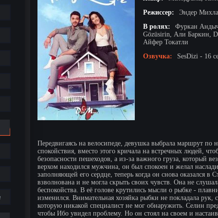
Режиссер:
Эндер Михл
В ролях:
Фуркан Андыч
Gözüsirin, Али Баркин, 
Айфер Токатли
Озвучка:
SesDizi - 16 с
Передвигаясь на велосипеде, девушка выбрала маршрут по на
спокойствия, вместо этого кричала на встречных людей, чтоб
безопасности пешеходов, а из-за важного груза, который ве
верхом находился мужчина, он был спокоен и желал наслад
заполняющей его сердце, теперь когда он снова оказался в 
взволнована и не могла скрыть своих чувств. Она не слушал
беспокойства. В её голове крутились мысли о рыбке - плавн
е
изменился. Внимательная хозяйка рыбки не покладала рук, 
которую никакой специалист не мог обнаружить. Селин пре
чтобы Ибо увидел проблему. Но он стоял на своем и настаив