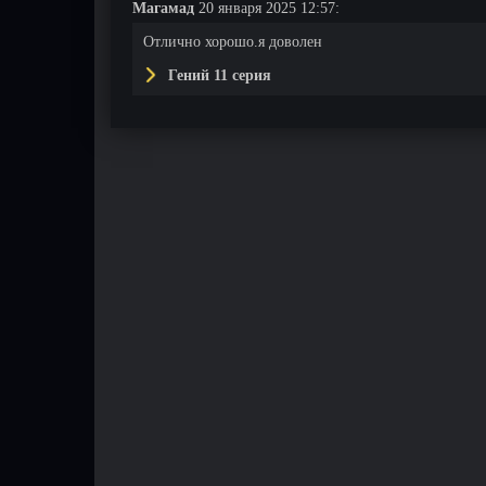
Магамад
20 января 2025 12:57:
Отлично хорошо.я доволен
Гений 11 серия