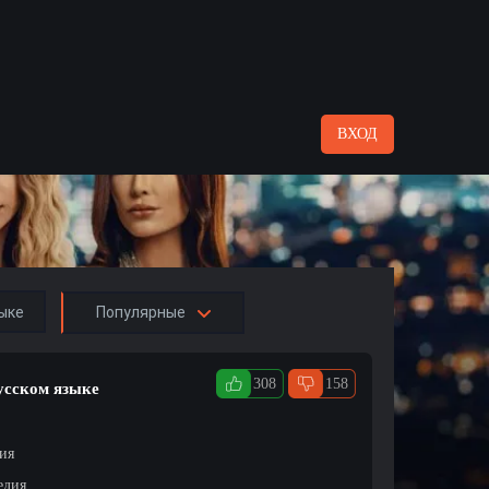
ВХОД
ыке
Популярные
308
158
русском языке
ция
едия