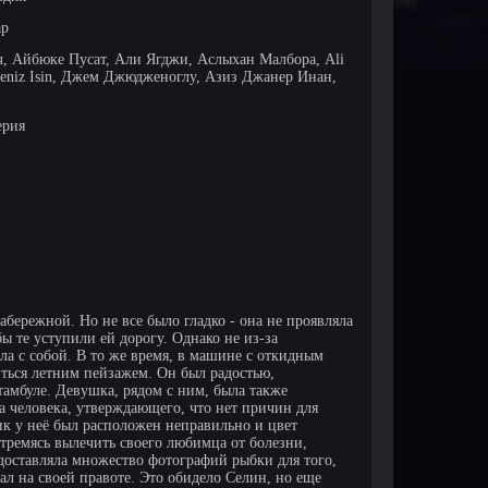
ар
, Айбюке Пусат, Али Ягджи, Аслыхан Малбора, Ali
Deniz Isin, Джем Джюдженоглу, Азиз Джанер Инан,
ерия
бережной. Но не все было гладко - она не проявляла
ы те уступили ей дорогу. Однако не из-за
зла с собой. В то же время, в машине с откидным
иться летним пейзажем. Он был радостью,
Стамбуле. Девушка, рядом с ним, была также
а человека, утверждающего, что нет причин для
ик у неё был расположен неправильно и цвет
стремясь вылечить своего любимца от болезни,
доставляла множество фотографий рыбки для того,
ал на своей правоте. Это обидело Селин, но еще