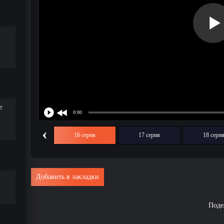
т
‹
15 серия
16 серия
17 серия
18 сери
Добавить в закладки
Поде