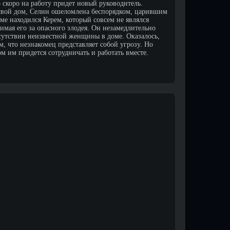
 скоро на работу придет новый руководитель.
 свой дом, Селин ошеломлена беспорядком, царившим
доме находился Керем, который совсем не являлся
имая его за опасного злодея. Он незамедлительно
сутствии неизвестной женщины в доме. Оказалось,
ом, что незнакомец представляет собой угрозу. Но
ом им придется сотрудничать и работать вместе.