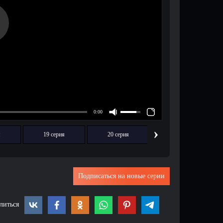
›
я
19 серия
20 серия
21 серия
Подписаться на новые серии
литься