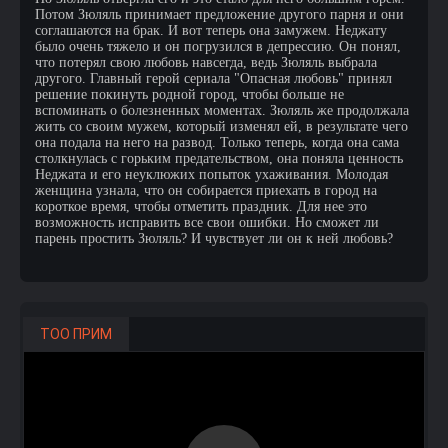
Потом Зюляль принимает предложение другого парня и они
соглашаются на брак. И вот теперь она замужем. Неджату
было очень тяжело и он погрузился в депрессию. Он понял,
что потерял свою любовь навсегда, ведь Зюляль выбрала
другого. Главный герой сериала "Опасная любовь" принял
решение покинуть родной город, чтобы больше не
вспоминать о болезненных моментах. Зюляль же продолжала
жить со своим мужем, который изменял ей, в результате чего
она подала на него на развод. Только теперь, когда она сама
столкнулась с горьким предательством, она поняла ценность
Неджата и его неуклюжих попыток ухаживания. Молодая
женщина узнала, что он собирается приехать в город на
короткое время, чтобы отметить праздник. Для нее это
возможность исправить все свои ошибки. Но сможет ли
парень простить Зюляль? И чувствует ли он к ней любовь?
ТОО ПРИМ