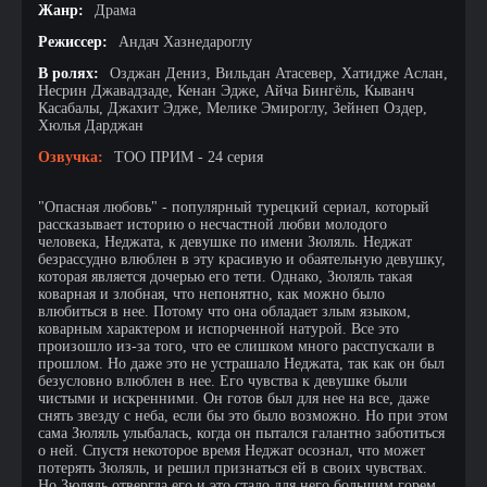
Жанр:
Драма
Режиссер:
Андач Хазнедароглу
В ролях:
Озджан Дениз, Вильдан Атасевер, Хатидже Аслан,
Несрин Джавадзаде, Кенан Эдже, Айча Бингёль, Кыванч
Касабалы, Джахит Эдже, Мелике Эмироглу, Зейнеп Оздер,
Хюлья Дарджан
Озвучка:
ТОО ПРИМ - 24 серия
"Опасная любовь" - популярный турецкий сериал, который
рассказывает историю о несчастной любви молодого
человека, Неджата, к девушке по имени Зюляль. Неджат
безрассудно влюблен в эту красивую и обаятельную девушку,
которая является дочерью его тети. Однако, Зюляль такая
коварная и злобная, что непонятно, как можно было
влюбиться в нее. Потому что она обладает злым языком,
коварным характером и испорченной натурой. Все это
произошло из-за того, что ее слишком много расспускали в
прошлом. Но даже это не устрашало Неджата, так как он был
безусловно влюблен в нее. Его чувства к девушке были
чистыми и искренними. Он готов был для нее на все, даже
снять звезду с неба, если бы это было возможно. Но при этом
сама Зюляль улыбалась, когда он пытался галантно заботиться
о ней. Спустя некоторое время Неджат осознал, что может
потерять Зюляль, и решил признаться ей в своих чувствах.
Но Зюляль отвергла его и это стало для него большим горем.