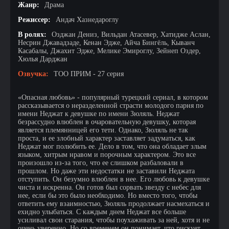
Жанр:
Драма
Режиссер:
Андач Хазнедароглу
В ролях:
Озджан Дениз, Вильдан Атасевер, Хатидже Аслан,
Несрин Джавадзаде, Кенан Эдже, Айча Бингёль, Кыванч
Касабалы, Джахит Эдже, Мелике Эмироглу, Зейнеп Оздер,
Хюлья Дарджан
Озвучка:
ТОО ПРИМ - 27 серия
«Опасная любовь» - популярный турецкий сериал, в котором
рассказывается о неразделенной страсти молодого парня по
имени Неджат к девушке по имени Зюляль. Неджат
безрассудно влюблен в очаровательную девушку, которая
является племянницей его тети. Однако, Зюляль не так
проста, и ее злобный характер заставляет задуматься, как
Неджат мог полюбить ее. Дело в том, что она обладает злым
языком, хитрым нравом и порочным характером. Это все
произошло из-за того, что ее слишком разбаловали в
прошлом. Но даже эти недостатки не заставили Неджата
отступить. Он безумно влюблен в нее. Его любовь к девушке
чиста и искренна. Он готов был сорвать звезду с небес для
нее, если бы это было необходимо. Но вместо того, чтобы
ответить ему взаимностью, Зюляль продолжает насмехаться и
ехидно улыбаться. С каждым днем Неджат все больше
усиливал свои старания, чтобы поухаживать за ней, хотя и не
очень уверенно. Но со временем он понимает, что рискует