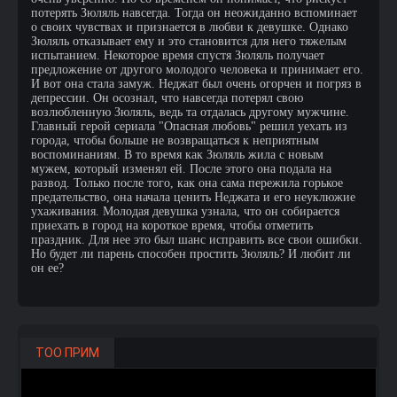
потерять Зюляль навсегда. Тогда он неожиданно вспоминает
о своих чувствах и признается в любви к девушке. Однако
Зюляль отказывает ему и это становится для него тяжелым
испытанием. Некоторое время спустя Зюляль получает
предложение от другого молодого человека и принимает его.
И вот она стала замуж. Неджат был очень огорчен и погряз в
депрессии. Он осознал, что навсегда потерял свою
возлюбленную Зюляль, ведь та отдалась другому мужчине.
Главный герой сериала "Опасная любовь" решил уехать из
города, чтобы больше не возвращаться к неприятным
воспоминаниям. В то время как Зюляль жила с новым
мужем, который изменял ей. После этого она подала на
развод. Только после того, как она сама пережила горькое
предательство, она начала ценить Неджата и его неуклюжие
ухаживания. Молодая девушка узнала, что он собирается
приехать в город на короткое время, чтобы отметить
праздник. Для нее это был шанс исправить все свои ошибки.
Но будет ли парень способен простить Зюляль? И любит ли
он ее?
ТОО ПРИМ