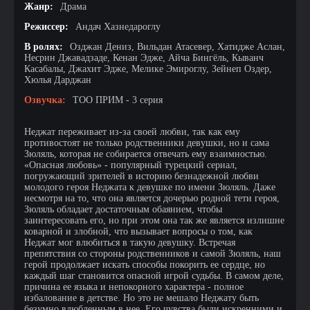
Жанр:
Драма
Режиссер:
Андач Хазнедароглу
В ролях:
Озджан Дениз, Вильдан Атасевер, Хатидже Аслан,
Несрин Джавадзаде, Кенан Эдже, Айча Бингёль, Кыванч
Касабалы, Джахит Эдже, Мелике Эмироглу, Зейнеп Оздер,
Хюлья Дарджан
Озвучка:
ТОО ПРИМ - 3 серия
Неджат переживает из-за своей любви, так как ему
противостоят не только родственники девушки, но и сама
Зюляль, которая не собирается отвечать ему взаимностью.
«Опасная любовь» - популярный турецкий сериал,
погружающий зрителей в историю безнадежной любви
молодого героя Неджата к девушке по имени Зюляль. Даже
несмотря на то, что она является дочерью родной тети героя,
Зюляль обладает достаточным обаянием, чтобы
заинтересовать его, но при этом она так же является излишне
коварной и злобной, что вызывает вопросы о том, как
Неджат мог влюбиться в такую девушку. Встречая
препятствия со стороны родственников и самой Зюляль, наш
герой продолжает искать способы покорить ее сердце, но
каждый шаг становится опасной игрой судьбы. В самом деле,
причина ее языка и непокорного характера - полное
избалование в детстве. Но это не мешало Неджату быть
безумно влюбленным в нее. Его чувства были искренними и