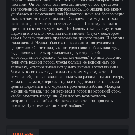
чистыми. Он бы готов был достать звезду с неба для своей
возлюбленной, если бы потребовалось. Но Зюляль все время
улыбалась и насмехалась над Неджатом, пока тот беспомощно
пытался заметить ее внимание. Со временем Неджат начал
осознавать, что может потерять Зюляль. Поэтому решился
признаться в своих чувствах. Но Зюляль отказала ему, и для
Неджата это стало тяжелым испытанием. Спустя некоторое
время Зюляль приняла предложение другого парня. И вот она
стала женой. Неджат был очень горьким и погружался в
депрессию. Он осознал, что потерял свою любовь навсегда,
ведь Зюляль теперь принадлежит другому. Герой
многосерийного фильма "Опасная любовь" принял решение
покинуть родной город, чтобы больше не вспоминать об
эпизодах, которые вызывают у него дурные воспоминания.
Зюляль, в свою очередь, жила со своим мужем, который
изменял ей, что заставило ее подать на развод. Только теперь,
когда она сама претерпела горькое предательство, она стала
ценить Неджата и его корявые проявления заботы. Молодая
женщина узнала, что он вернется в город на короткий срок,
чтобы отметить праздник. Для нее это возможность
исправить все ошибки. Но насколько готов он простить
Зюляль? Чувствует ли он к ней любовь?
ТОО ПРИМ