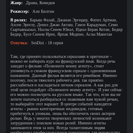
Жанр:
Драма, Комедия
Режиссер:
Али Билгин
В ролях:
Барыш Фалай, Джанан Эргюдер, Фатих Артман,
Ахсен Эроглу, Дениз Джан Акташ, Гамзе Карадуман, Семи
Сыртыккызыл, Назлы Сенем Юнал, Идеал Беран Котан, Бедир
Бедир, Бусе Синем Ирен, Ярпак Медине, Аслы Мавитан
Озвучка:
SesDizi - 18 серия
Там, где принято пользоваться сериалами в оригинале –
можно не набирать курс на французский язык. Когда речь
заходит о фильме «Позвоните моему агенту», стоит
упомянуть о схожем французском сериале с одноименным
названием. Данный фильм является его ремейком. Именно
поэтому, после тяжелого рабочего дня, так приятно
расслабиться и насладиться легким сериалом. А как раз для
этой цели подойдет «Позвоните моему агенту». И уже сейчас
его можно посмотреть на русском языке. Так что, если вы не
хотите пытаться разбираться со знакомым вам чужой речью,
то выбирайте этот вариант. В центре событий находятся
агенты – рынки категоричных индивидов, готовых
прибегнуть к уловкам, лишь бы обеспечить своих актеров
ролью. Ведь у многих творческих личностей возникают
затруднения с поиском новых ролей. Именно агенты
занимаются этим за них. Всегда талантливым людям
необходимы профессиональные помощники для руководства