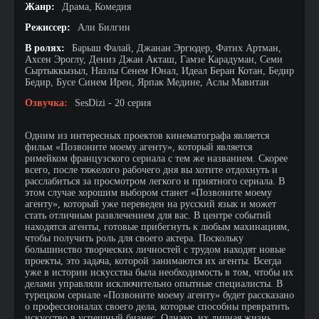
Жанр:
Драма, Комедия
Режиссер:
Али Билгин
В ролях:
Барыш Фалай, Джанан Эргюдер, Фатих Артман,
Ахсен Эроглу, Дениз Джан Акташ, Гамзе Карадуман, Семи
Сыртыккызыл, Назлы Сенем Юнал, Идеал Беран Котан, Бедир
Бедир, Бусе Синем Ирен, Ярпак Медине, Аслы Мавитан
Озвучка:
SesDizi - 20 серия
Одним из интересных проектов кинематографа является
фильм «Позвоните моему агенту», который является
римейком французского сериала с тем же названием. Скорее
всего, после тяжелого рабочего дня вы хотите отдохнуть и
расслабиться за просмотром легкого и приятного сериала. В
этом случае хорошим выбором станет «Позвоните моему
агенту», который уже переведен на русский язык и может
стать отличным развлечением для вас. В центре событий
находятся агенты, готовые прибегнуть к любым махинациям,
чтобы получить роль для своего актера. Поскольку
большинство творческих личностей с трудом находят новые
проекты, это задача, которой занимаются их агенты. Всегда
уже в истории искусства была необходимость в том, чтобы их
делами управляли исключительно опытные специалисты. В
турецком сериале «Позвоните моему агенту» будет рассказано
о профессионалах своего дела, которые способны превратить
искусство в успешный бизнес. Однако, их личная жизнь