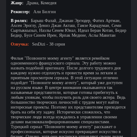
Жанр:
Драма, Комедия
Режиссер:
Али Билгин
В ролях:
Барыш Фалай, Джанан Эргюдер, Фатих Артман,
Ахсен Эроглу, Дениз Джан Акташ, Гамзе Карадуман, Семи
Сыртыккызыл, Назлы Сенем Юнал, Идеал Беран Котан, Бедир
Бедир, Бусе Синем Ирен, Ярпак Медине, Аслы Мавитан
Озвучка:
SesDizi - 38 серия
Фильм "Позвоните моему агенту" является ремейком
одноименного французского сериала. Эту работу можно
назвать подобной оригиналу. После долгого трудового дня
каждому нужно отдохнуть и провести время за легким и
приятным просмотром сериала. В этой ситуации отлично
подойдет "Позвоните моему агенту", который уже доступен
на русском языке. В центре внимания оказываются так
называемые представители, которые готовы прибегнуть к
любым уловкам, чтобы получить роль для своего актера. Ведь
большинство творческих личностей с трудом могут найти
интересные проекты. Поэтому их представителям приходится
брать на себя эту задачу. Исторически сложилось, что
творческие люди всегда нуждались в управлении своими
делами высококвалифицированными специалистами.
Турецкий сериал "Позвоните моему агенту" расскажет о
профессионалах, которые искусно превращают искусство в
бизнес. Однако, хотя они мастерски управляют своим делом,