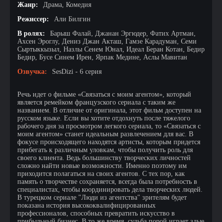
Жанр:
Драма, Комедия
Режиссер:
Али Билгин
В ролях:
Барыш Фалай, Джанан Эргюдер, Фатих Артман,
Ахсен Эроглу, Дениз Джан Акташ, Гамзе Карадуман, Семи
Сыртыккызыл, Назлы Сенем Юнал, Идеал Беран Котан, Бедир
Бедир, Бусе Синем Ирен, Ярпак Медине, Аслы Мавитан
Озвучка:
SesDizi - 6 серия
Речь идет о фильме «Связаться с моим агентом», который
является ремейком французского сериала с таким же
названием. В отличие от оригинала, этот фильм доступен на
русском языке. Если вы хотите отдохнуть после тяжелого
рабочего дня за просмотром легкого сериала, то «Связаться с
моим агентом» станет идеальным развлечением для вас. В
фокусе происходящего находятся артисты, которым придется
прибегать к различным уловкам, чтобы получить роль для
своего клиента. Ведь большинству творческих личностей
сложно найти новые возможности. Именно поэтому им
приходится полагаться на своих агентов. С тех пор, как
память о творчестве сохраняется, всегда была потребность в
специалистах, чтобы координировать дела творческих людей.
В турецком сериале "Люди из агентства" зрителям будет
показана история высококвалифицированных
профессионалов, способных превратить искусство в
прибыльный бизнес. В то же время, судьба порой играет злые