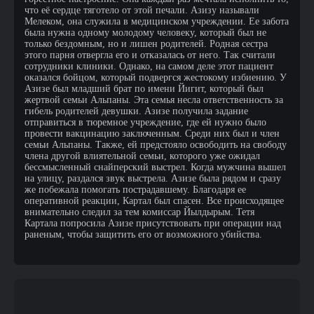
что её сердце тяготело от этой печали. Азизу называли
Мелеком, она служила в медицинском учреждении. Ее забота
была нужна одному молодому человеку, который был не
только бездомным, но и лишен родителей. Родная сестра
этого парня отвергла его и отказалась от него. Так считали
сотрудники клиники. Однако, на самом деле этот пациент
оказался бойцом, который подвергся жестокому избиению. У
Азизе был младший брат по имени Йигит, который был
жертвой семьи Альпаны. Эта семья несла ответственность за
гибель родителей девушки. Азизе получила задание
отправиться в тюремное учреждение, где ей нужно было
провести вакцинацию заключенным. Среди них был и член
семьи Альпаны. Также, ей предстояло освободить на свободу
члена другой влиятельной семьи, которого уже ожидал
бессмысленный снайперский выстрел. Когда мужчина вышел
на улицу, раздался звук выстрела. Азизе была рядом и сразу
же побежала помогать пострадавшему. Благодаря ее
оперативной реакции, Картал был спасен. Все происходящее
внимательно следил за тем комиссар Йылдырым. Тетя
Картала попросила Азизе присутствовать при операции над
раненым, чтобы защитить его от возможного убийства.