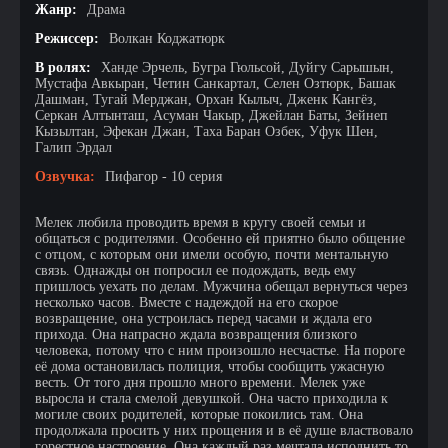
Жанр:
Драма
Режиссер:
Волкан Коджатюрк
В ролях:
Ханде Эрчель, Бугра Гюльсой, Дуйгу Сарышын,
Мустафа Авкыран, Четин Санкартал, Селен Озтюрк, Башак
Дашман, Тугай Мерджан, Орхан Кылыч, Дженк Кангёз,
Серкан Алтынташ, Асуман Чакыр, Джейлан Баты, Зейнеп
Кызылтан, Эфекан Джан, Таха Баран Озбек, Уфук Шен,
Галип Эрдал
Озвучка:
Пифагор - 10 серия
Мелек любила проводить время в кругу своей семьи и
общаться с родителями. Особенно ей приятно было общение
с отцом, с которым они имели особую, почти ментальную
связь. Однажды он попросил ее подождать, ведь ему
пришлось уехать по делам. Мужчина обещал вернуться через
несколько часов. Вместе с надеждой на его скорое
возвращение, она устроилась перед часами и ждала его
прихода. Она напрасно ждала возвращения близкого
человека, потому что с ним произошло несчастье. На пороге
её дома остановилась полиция, чтобы сообщить ужасную
весть. От того дня прошло много времени. Мелек уже
выросла и стала смелой девушкой. Она часто приходила к
могиле своих родителей, которые покоились там. Она
продолжала просить у них прощения и в её душе властвовало
горестное настроение. Она каждый раз мечтала исполнить то,