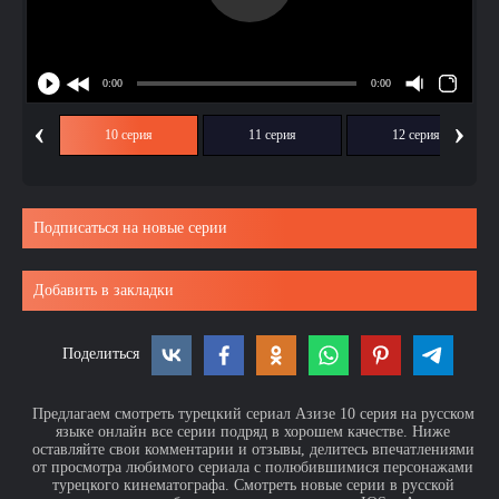
‹
›
ия
10 серия
11 серия
12 серия
Подписаться на новые серии
Добавить в закладки
Поделиться
Предлагаем смотреть турецкий сериал Азизе 10 серия на русском
языке онлайн все серии подряд в хорошем качестве. Ниже
оставляйте свои комментарии и отзывы, делитесь впечатлениями
от просмотра любимого сериала с полюбившимися персонажами
турецкого кинематографа. Смотреть новые серии в русской