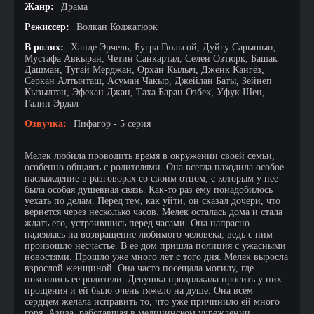
Жанр:
Драма
Режиссер:
Волкан Коджатюрк
В ролях:
Ханде Эрчель, Бугра Гюльсой, Дуйгу Сарышын,
Мустафа Авкыран, Четин Санкартал, Селен Озтюрк, Башак
Дашман, Тугай Мерджан, Орхан Кылыч, Дженк Кангёз,
Серкан Алтынташ, Асуман Чакыр, Джейлан Баты, Зейнеп
Кызылтан, Эфекан Джан, Таха Баран Озбек, Уфук Шен,
Галип Эрдал
Озвучка:
Пифагор - 5 серия
Мелек любила проводить время в окружении своей семьи,
особенно общаясь с родителями. Она всегда находила особое
наслаждение в разговорах со своим отцом, с которым у нее
была особая душевная связь. Как-то раз ему понадобилось
уехать по делам. Перед тем, как уйти, он сказал дочери, что
вернется через несколько часов. Мелек осталась дома и стала
ждать его, устроившись перед часами. Она напрасно
надеялась на возвращение любимого человека, ведь с ним
произошло несчастье. В ее дом пришла полиция с ужасными
новостями. Прошло уже много лет с того дня. Мелек выросла
взрослой женщиной. Она часто посещала могилу, где
покоились ее родители. Девушка продолжала просить у них
прощения и ей было очень тяжело на душе. Она всем
сердцем желала исправить то, что уже причинило ей много
горя. Азиза, работавшая в медицинском учреждении,