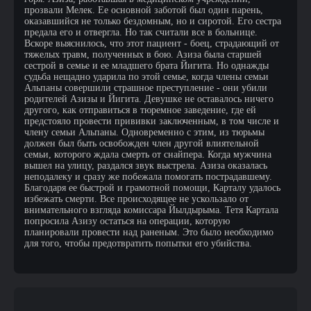
прозвали Мелек. Ее основной заботой был один парень,
оказавшийся не только бездомным, но и сиротой. Его сестра
предала его и отвергла. Но так считали все в больнице.
Вскоре выяснилось, что этот пациент - боец, страдающий от
тяжелых травм, полученных в бою. Азиза была старшей
сестрой в семье и ее младшего брата Йигита. Но однажды
судьба нещадно ударила по этой семье, когда члены семьи
Альпаны совершили страшное преступление - они убили
родителей Азизы и Йигита. Девушке не оставалось ничего
другого, как отправиться в тюремное заведение, где ей
предстояло провести прививки заключенным, в том числе и
члену семьи Альпаны. Одновременно с этим, из тюрьмы
должен был быть освобожден член другой влиятельной
семьи, которого ждала смерть от снайпера. Когда мужчина
вышел на улицу, раздался звук выстрела. Азиза оказалась
неподалеку и сразу же побежала помогать пострадавшему.
Благодаря ее быстрой и грамотной помощи, Карталу удалось
избежать смерти. Все происходящее не ускользало от
внимательного взгляда комиссара Йылдырыма. Тетя Картала
попросила Азизу остаться на операции, которую
планировали провести над раненым. Это было необходимо
для того, чтобы предотвратить попытки его убийства.