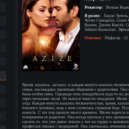
Режиссер:
Волкан Кодж
В ролях:
Ханде Эрчель
Четин Санкартал, Селен
Кылыч, Дженк Кангёз, С
Зейнеп Кызылтан, Эфека
Озвучка:
Пифагор - 12
Время, казалось, застыло, и каждая минута казалась бескон
семьи, наслаждаясь приятным общением с родителями. Она о
была особая связь. Однажды отец понадобился куда-то по де
через несколько часов. Не вынося тяжести ожидания, Мелек 
отца. Каждая минута казалась бесконечностью, время, казал
близкого человека, ведь с ним случилась страшная беда. П
новость. С тех пор прошло много времени. Мелек выросла 
е
похоронены ее родители. Она всегда просила у них прощени
сделать то, что уже давно лежало у нее на сердце и вызыва
профессия связана с медициной. Она занималась лечением п