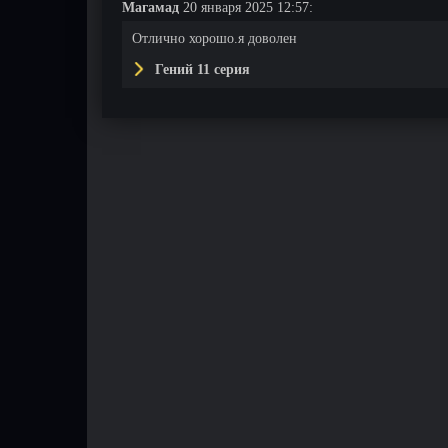
Магамад
20 января 2025 12:57:
Отлично хорошо.я доволен
Гений 11 серия