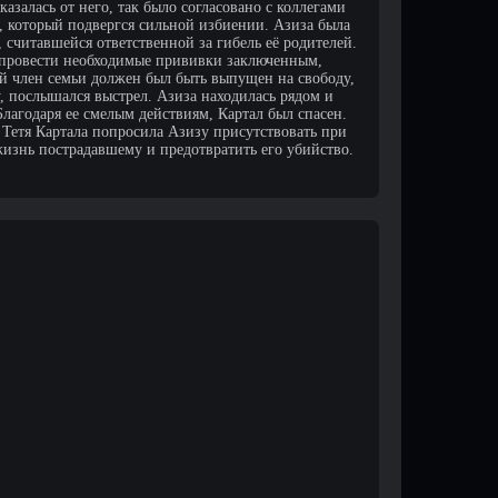
казалась от него, так было согласовано с коллегами
, который подвергся сильной избиении. Азиза была
 считавшейся ответственной за гибель её родителей.
 провести необходимые прививки заключенным,
ый член семьи должен был быть выпущен на свободу,
у, послышался выстрел. Азиза находилась рядом и
лагодаря ее смелым действиям, Картал был спасен.
Тетя Картала попросила Азизу присутствовать при
жизнь пострадавшему и предотвратить его убийство.