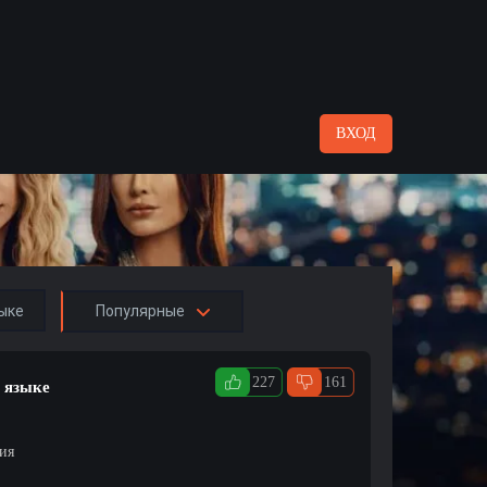
ВХОД
ыке
Популярные
227
161
м языке
ция