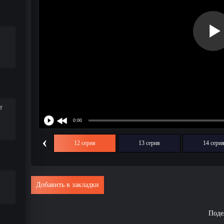
т
‹
11 серия
12 серия
13 серия
14 сери
Добавить в закладки
Поде