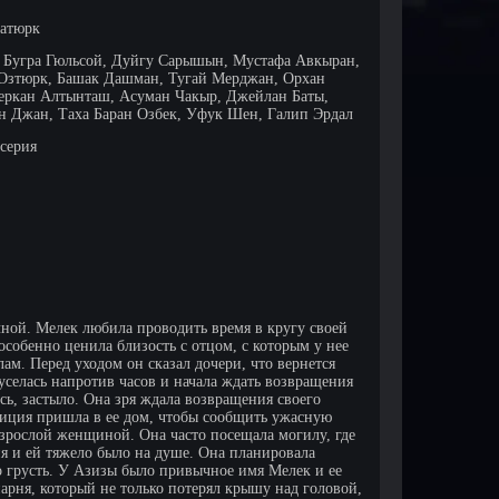
атюрк
, Бугра Гюльсой, Дуйгу Сарышын, Мустафа Авкыран,
 Озтюрк, Башак Дашман, Тугай Мерджан, Орхан
еркан Алтынташ, Асуман Чакыр, Джейлан Баты,
н Джан, Таха Баран Озбек, Уфук Шен, Галип Эрдал
 серия
ечной. Мелек любила проводить время в кругу своей
собенно ценила близость с отцом, с которым у нее
лам. Перед уходом он сказал дочери, что вернется
уселась напротив часов и начала ждать возвращения
ось, застыло. Она зря ждала возвращения своего
олиция пришла в ее дом, чтобы сообщить ужасную
взрослой женщиной. Она часто посещала могилу, где
я и ей тяжело было на душе. Она планировала
ло грусть. У Азизы было привычное имя Мелек и ее
арня, который не только потерял крышу над головой,