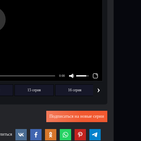
›
я
15 серия
16 серия
17 серия
Подписаться на новые серии
литься