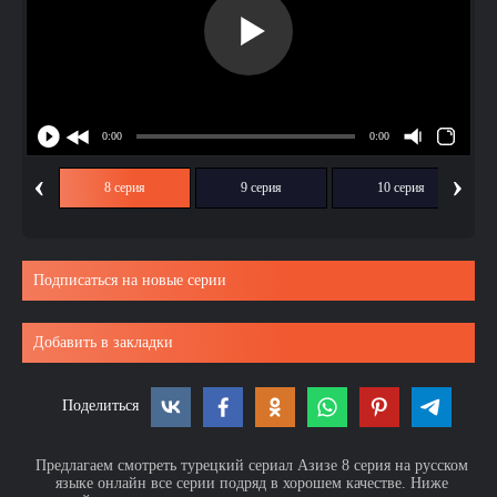
‹
›
ия
8 серия
9 серия
10 серия
Подписаться на новые серии
Добавить в закладки
Поделиться
Предлагаем смотреть турецкий сериал Азизе 8 серия на русском
языке онлайн все серии подряд в хорошем качестве. Ниже