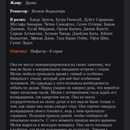
Жанр:
Драма
Режиссер:
Волкан Коджатюрк
В ролях:
Ханде Эрчель, Бугра Гюльсой, Дуйгу Сарышын,
Мустафа Авкыран, Четин Санкартал, Селен Озтюрк, Башак
Дашман, Тугай Мерджан, Орхан Кылыч, Дженк Кангёз,
Серкан Алтынташ, Асуман Чакыр, Джейлан Баты, Зейнеп
Кызылтан, Эфекан Джан, Таха Баран Озбек, Уфук Шен,
Галип Эрдал
Озвучка:
Пифагор - 8 серия
Она не могла сконцентрироваться на своих занятиях, все
мысли были о напряженном ожидании встречи с отцом.
Мелек любила проводить время с семьей и особенно
общаться с отцом, который для неё был особенным
человеком. Но однажды у него возникла необходимость
отбыть по делам. Перед уходом он заверил дочь, что вернётся
через несколько часов. Мелек с нетерпением стала ждать его
возвращения, сев напротив часов. Она не могла
сосредоточиться на своих делах и все мысли были только о
том, как скоро она снова увидит отца. Она тщетно ожидала
возвращения своего близкого, ведь с ним произошло
страшное. Полиция пришла домой, чтобы сообщить ей
печальную новость. С того момента прошло много времени.
Мелек выросла в молодую женщину. Она часто посещала
кладбище, где были похоронены ее родители. Девушка