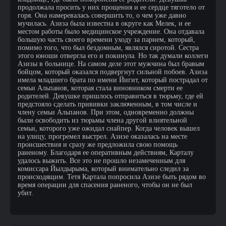
продолжала просить у них прощения и ее сердце тяготело от
горя. Она намеревалась совершить то, о чем уже давно
мучилась. Азиза была известна в округе как Мелек, и ее
местом работы было медицинское учреждение. Она отдавала
большую часть своего времени уходу за парнем, который,
помимо того, что был бездомным, являлся сиротой. Сестра
этого юноши отвергла его и покинула. Но так думали коллеги
Азизы в больнице. На самом деле этот мужчина был бравым
бойцом, который оказался подвергнут сильной побоев. Азиза
имела младшего брата по имени Йигит, который пострадал от
семьи Альпанов, которая стала виновником смерти ее
родителей. Девушке пришлось отправиться в тюрьму, где ей
предстояло сделать прививки заключенным, в том числе и
члену семьи Альпанов. При этом, одновременно должны
были освободить из тюрьмы члена другой влиятельной
семьи, которого уже ожидал снайпер. Когда человек вышел
на улицу, прогремел выстрел. Азизе оказалась на месте
происшествия и сразу же предложила свою помощь
раненому. Благодаря ее оперативным действиям, Карталу
удалось выжить. Все это не прошло незамеченным для
комиссара Йылдырыма, который внимательно следил за
происходящим. Тетя Картала попросила Азизе быть рядом во
время операции для спасения раненого, чтобы он не был
убит.