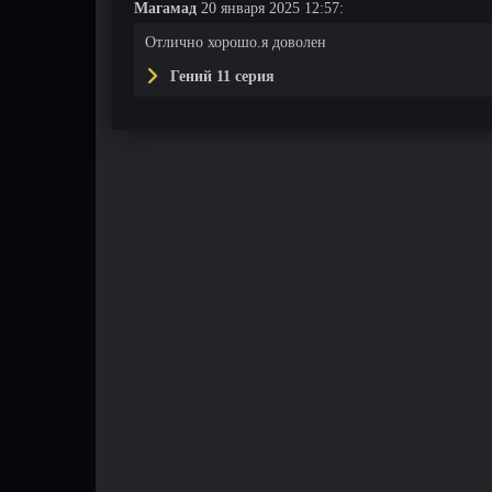
Магамад
20 января 2025 12:57:
Отлично хорошо.я доволен
Гений 11 серия