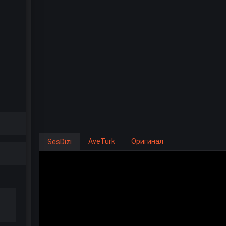
AveTurk
Оригинал
SesDizi