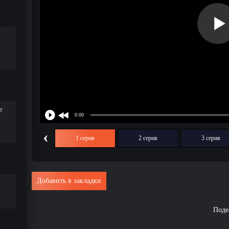
т
‹
1 серия
2 серия
3 серия
Добавить в закладки
Поде