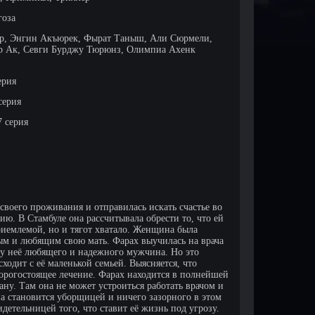
гоза
р, Энгин Акъюрек, Фырат Таныш, Али Сюрмели,
р Ак, Севги Бурджу Тюрюнз, Олимпиа Ахенк
ерия
серия
7 серия
воего проживания и отправилась искать счастье во
. В Стамбуле она рассчитывала обрести то, что ей
риемлемой, но и тягот хватало. Женщина была
ным и любящим свою мать. Фарах выучилась на врача
ь у неё любящего и надежного мужчина. Но это
сходит с её маленькой семьей. Выясняется, что
орогостоящее лечение. Фарах находится в полнейшей
ану. Там она не может устроиться работать врачом и
а становится уборщицей и ничего зазорного в этом
идетельницей того, что ставит её жизнь под угрозу.