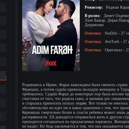
Режиссер:
Реджаи Кара
В ролях:
Демет Оздеми
Лале Башар, Дерья Пына
Доурмочев
Озвучка:
SesDizi - 27 с
Озвучка:
AveTurk - 27 
Озвучка:
Оригинал - 2
Родившись в Иране, Фарах вынуждена была сменить страну с
Франции, а потом судьба привела молодую женщину в Турцию
требовалось. Судьба Фарах до некоторых пор была вполне п
счастлива от того, что родила сына, и мальчик рос смышле
и старалась приносить пользу людям. Вот только не имелос
обстоятельство не идет ни в какое сравнение с тем, что прои
Керимшах смертельно болен и спасти ребенка может лишь д
е
растерянности. Ей доводится отправиться жить в другую стр
приходится соглашаться на предлагаемые варианты. Женщин
не видит. Но беда заключается в том, что она оказывается св