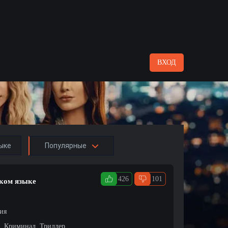
ВХОД
ыке
Популярные
426
101
ском языке
ция
, Криминал, Триллер