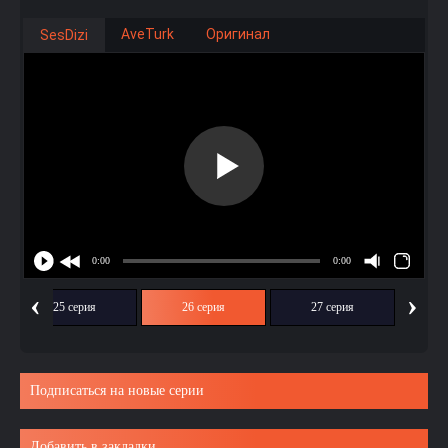
AveTurk
Оригинал
SesDizi
‹
›
25 серия
26 серия
27 серия
Подписаться на новые серии
Добавить в закладки