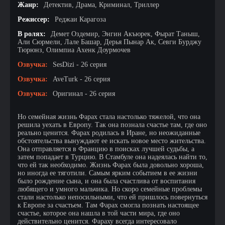
Жанр:
Детектив, Драма, Криминал, Триллер
Режиссер:
Реджаи Карагоза
В ролях:
Демет Оздемир, Энгин Акъюрек, Фырат Таныш,
Али Сюрмели, Лале Башар, Дерья Пынар Ак, Севги Бурджу
Тюрюнз, Олимпиа Ахенк Доурмочев
Озвучка:
SesDizi - 26 серия
Озвучка:
AveTurk - 26 серия
Озвучка:
Оригинал - 26 серия
Но семейная жизнь Фарах стала настолько тяжелой, что она
решила уехать в Европу. Так она познала счастье там, где оно
реально ценится. Фарах родилась в Иране, но неожиданные
обстоятельства вынуждают ее искать новое место жительства.
Она отправляется в Францию в поисках лучшей судьбы, а
затем попадает в Турцию. В Стамбуле она надеялась найти то,
что ей так необходимо. Жизнь Фарах была довольно хороша,
но иногда ее тяготили. Самым ярким событием в ее жизни
было рождение сына, и она была счастлива от воспитания
любящего и умного мальчика. Но скоро семейные проблемы
стали настолько непосильными, что ей пришлось повернуться
к Европе за счастьем. Там Фарах смогла познать настоящее
счастье, которое она нашла в той части мира, где оно
действительно ценится. Фараху всегда интересовало