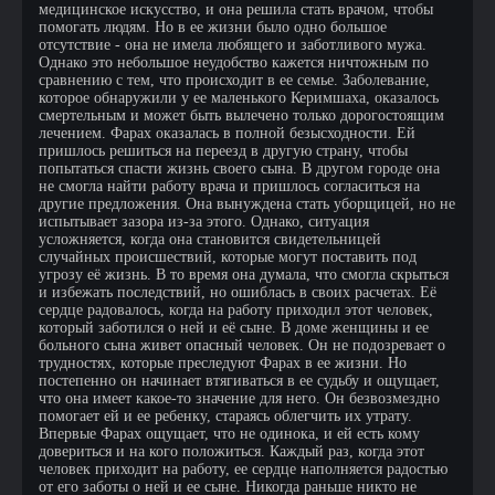
медицинское искусство, и она решила стать врачом, чтобы
помогать людям. Но в ее жизни было одно большое
отсутствие - она не имела любящего и заботливого мужа.
Однако это небольшое неудобство кажется ничтожным по
сравнению с тем, что происходит в ее семье. Заболевание,
которое обнаружили у ее маленького Керимшаха, оказалось
смертельным и может быть вылечено только дорогостоящим
лечением. Фарах оказалась в полной безысходности. Ей
пришлось решиться на переезд в другую страну, чтобы
попытаться спасти жизнь своего сына. В другом городе она
не смогла найти работу врача и пришлось согласиться на
другие предложения. Она вынуждена стать уборщицей, но не
испытывает зазора из-за этого. Однако, ситуация
усложняется, когда она становится свидетельницей
случайных происшествий, которые могут поставить под
угрозу её жизнь. В то время она думала, что смогла скрыться
и избежать последствий, но ошиблась в своих расчетах. Её
сердце радовалось, когда на работу приходил этот человек,
который заботился о ней и её сыне. В доме женщины и ее
больного сына живет опасный человек. Он не подозревает о
трудностях, которые преследуют Фарах в ее жизни. Но
постепенно он начинает втягиваться в ее судьбу и ощущает,
что она имеет какое-то значение для него. Он безвозмездно
помогает ей и ее ребенку, стараясь облегчить их утрату.
Впервые Фарах ощущает, что не одинока, и ей есть кому
довериться и на кого положиться. Каждый раз, когда этот
человек приходит на работу, ее сердце наполняется радостью
от его заботы о ней и ее сыне. Никогда раньше никто не