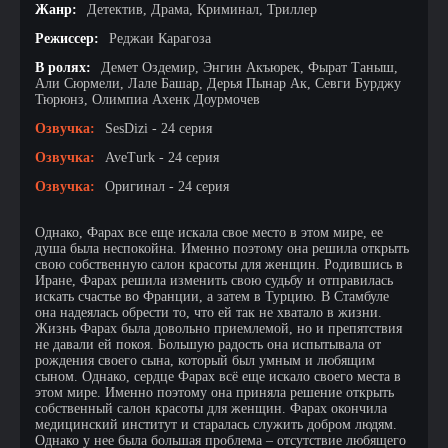
Жанр:
Детектив, Драма, Криминал, Триллер
Режиссер:
Реджаи Карагоза
В ролях:
Демет Оздемир, Энгин Акъюрек, Фырат Таныш,
Али Сюрмели, Лале Башар, Дерья Пынар Ак, Севги Бурджу
Тюрюнз, Олимпиа Ахенк Доурмочев
Озвучка:
SesDizi - 24 серия
Озвучка:
AveTurk - 24 серия
Озвучка:
Оригинал - 24 серия
Однако, Фарах все еще искала свое место в этом мире, ее
душа была неспокойна. Именно поэтому она решила открыть
свою собственную салон красоты для женщин. Родившись в
Иране, Фарах решила изменить свою судьбу и отправилась
искать счастье во Франции, а затем в Турцию. В Стамбуле
она надеялась обрести то, что ей так не хватало в жизни.
Жизнь Фарах была довольно приемлемой, но и препятствия
не давали ей покоя. Большую радость она испытывала от
рождения своего сына, который был умным и любящим
сыном. Однако, сердце Фарах всё еще искало своего места в
этом мире. Именно поэтому она приняла решение открыть
собственный салон красоты для женщин. Фарах окончила
медицинский институт и старалась служить добром людям.
Однако у нее была большая проблема – отсутствие любящего