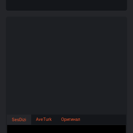
AveTurk
Оригинал
SesDizi