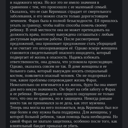
и надежного мужа. Но все это не имело значения в
сравнении с тем, что произошло с ее маленькой семьей.
Оказалось, что ее сын Керимшах страдает от смертельного
заболевания, и его можно спасти только дорогостоящим
лечением. Фарах была в полной безысходности. Ей пришлось
уехать за границу, чтобы найти способы помочь своему
ребенку. В этой местности она не может претендовать на
должность врача, поэтому вынуждена соглашаться с любым
доступным вариантом работы. После рассмотрения
предложений, она принимает предложение стать уборщицей
и не считает это опозоривающим её. Однако вскоре женщина
становится свидетельницей опасного инцидента, который
подвергает её жизнь в опасность. Надеясь избежать
ответственности, она думала, что успокоила происходящее.
Однако, оказалось совсем не так. В доме женщины и ее
больного сына, который вынужден носить специальный
костюм, появляется опасный человек. Он не подозревал о
том, какие проблемы сопровождают жизнь Фарах.
Нежелательно он втягивается в их жизнь, будто бы она имеет
для него некую значимость. Он берет на себя заботу о Фарах
и ее ребенке. Впервые для нее пришло ощущение не только
того, что она не одинока, но и защищена. Никогда раньше
никто так не принимался за ее дела, как этот мужчина.
Теперь она могла на него положиться, ведь Керимшах был все
еще болен и ему нужна была поддержка. Для женщины, у
которой больной ребенок, такая помощь была необходима. Но
самой Фарах не хватало защитника, особенно после того, как
влиятельный бандит приказал ее убить.